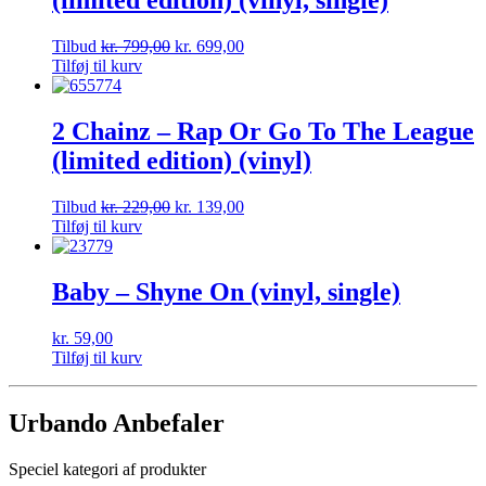
(limited edition) (vinyl, single)
Tilbud
kr.
799,00
kr.
699,00
Tilføj til kurv
2 Chainz – Rap Or Go To The League
(limited edition) (vinyl)
Tilbud
kr.
229,00
kr.
139,00
Tilføj til kurv
Baby – Shyne On (vinyl, single)
kr.
59,00
Tilføj til kurv
Urbando Anbefaler
Speciel kategori af produkter