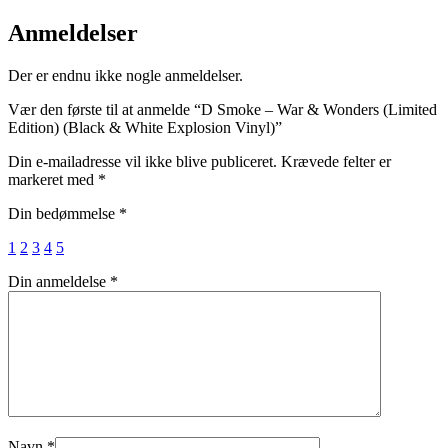
Wonders
(Limited
Anmeldelser
Edition)
(Black
Der er endnu ikke nogle anmeldelser.
&
White
Vær den første til at anmelde “D Smoke – War & Wonders (Limited
Explosion
Edition) (Black & White Explosion Vinyl)”
Vinyl)
antal
Din e-mailadresse vil ikke blive publiceret.
Krævede felter er
markeret med
*
Din bedømmelse
*
1
2
3
4
5
Din anmeldelse
*
Navn
*