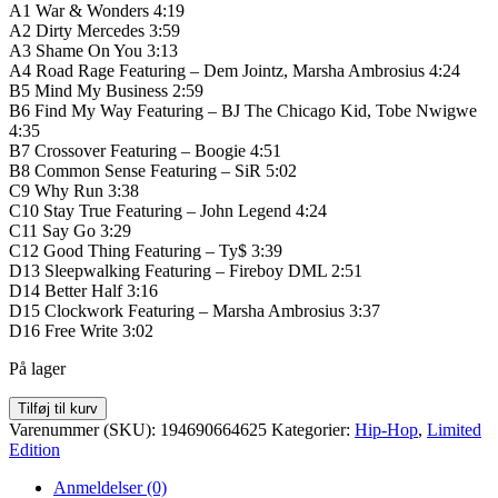
A1 War & Wonders 4:19
A2 Dirty Mercedes 3:59
A3 Shame On You 3:13
A4 Road Rage Featuring – Dem Jointz, Marsha Ambrosius 4:24
B5 Mind My Business 2:59
B6 Find My Way Featuring – BJ The Chicago Kid, Tobe Nwigwe
4:35
B7 Crossover Featuring – Boogie 4:51
B8 Common Sense Featuring – SiR 5:02
C9 Why Run 3:38
C10 Stay True Featuring – John Legend 4:24
C11 Say Go 3:29
C12 Good Thing Featuring – Ty$ 3:39
D13 Sleepwalking Featuring – Fireboy DML 2:51
D14 Better Half 3:16
D15 Clockwork Featuring – Marsha Ambrosius 3:37
D16 Free Write 3:02
På lager
D
Tilføj til kurv
Smoke
Varenummer (SKU):
194690664625
Kategorier:
Hip-Hop
,
Limited
-
Edition
War
&
Anmeldelser (0)