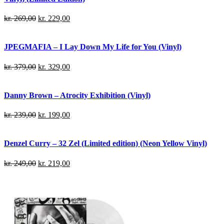
kr.
269,00
kr.
229,00
JPEGMAFIA – I Lay Down My Life for You (Vinyl)
kr.
379,00
kr.
329,00
Danny Brown – Atrocity Exhibition (Vinyl)
kr.
239,00
kr.
199,00
Denzel Curry – 32 Zel (Limited edition) (Neon Yellow Vinyl)
kr.
249,00
kr.
219,00