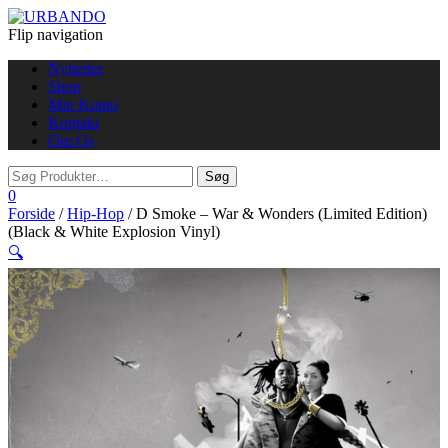
Flip navigation
Nyheder
Shop
Min Konto
Kontakt
Om Os
0
Forside
/
Hip-Hop
/ D Smoke – War & Wonders (Limited Edition)
(Black & White Explosion Vinyl)
🔍