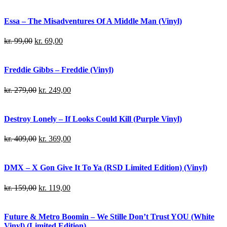
Essa – The Misadventures Of A Middle Man (Vinyl)
kr.
99,00
kr.
69,00
Freddie Gibbs – Freddie (Vinyl)
kr.
279,00
kr.
249,00
Destroy Lonely – If Looks Could Kill (Purple Vinyl)
kr.
409,00
kr.
369,00
DMX – X Gon Give It To Ya (RSD Limited Edition) (Vinyl)
kr.
159,00
kr.
119,00
Future & Metro Boomin – We Stille Don’t Trust YOU (White
Vinyl) (Limited Edition)