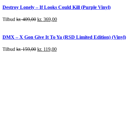
Destroy Lonely – If Looks Could Kill (Purple Vinyl)
Tilbud
kr.
409,00
kr.
369,00
DMX – X Gon Give It To Ya (RSD Limited Edition) (Vinyl)
Tilbud
kr.
159,00
kr.
119,00
Future & Metro Boomin – We Stille Don’t Trust YOU (White
Vinyl) (Limited Edition)
Tilbud
kr.
269,00
kr.
229,00
JPEGMAFIA – I Lay Down My Life for You (Vinyl)
Tilbud
kr.
379,00
kr.
329,00
Danny Brown – Atrocity Exhibition (Vinyl)