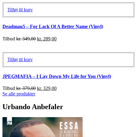
Tilføj til kurv
Deadmau5 – For Lack Of A Better Name (Vinyl)
Tilbud
kr.
349,00
kr.
289,00
Tilføj til kurv
JPEGMAFIA – I Lay Down My Life for You (Vinyl)
Tilbud
kr.
379,00
kr.
329,00
Se alle produkter
Urbando Anbefaler