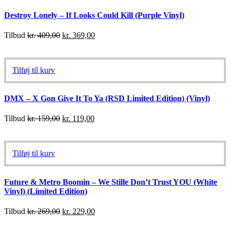
Destroy Lonely – If Looks Could Kill (Purple Vinyl)
Tilbud
kr.
409,00
kr.
369,00
Tilføj til kurv
DMX – X Gon Give It To Ya (RSD Limited Edition) (Vinyl)
Tilbud
kr.
159,00
kr.
119,00
Tilføj til kurv
Future & Metro Boomin – We Stille Don’t Trust YOU (White
Vinyl) (Limited Edition)
Tilbud
kr.
269,00
kr.
229,00