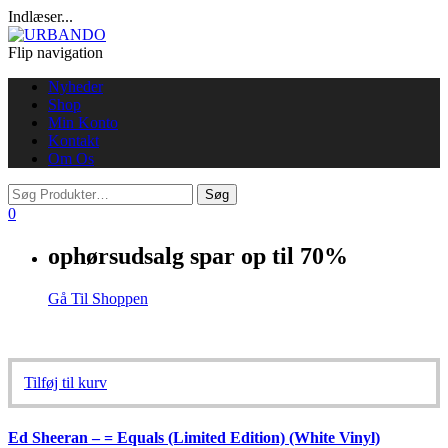
Indlæser...
Flip navigation
Nyheder
Shop
Min Konto
Kontakt
Om Os
0
ophørsudsalg spar op til 70%
Gå Til Shoppen
Tilføj til kurv
Ed Sheeran – = Equals (Limited Edition) (White Vinyl)