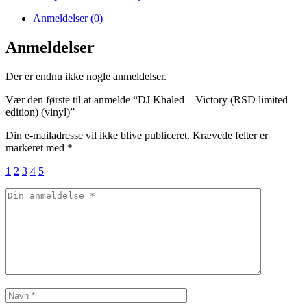
(RSD
limited
Anmeldelser (0)
edition)
(vinyl)
Anmeldelser
antal
Der er endnu ikke nogle anmeldelser.
Vær den første til at anmelde “DJ Khaled – Victory (RSD limited
edition) (vinyl)”
Din e-mailadresse vil ikke blive publiceret.
Krævede felter er
markeret med
*
1
2
3
4
5