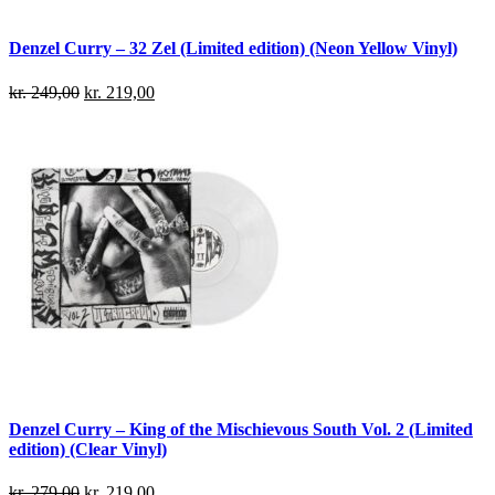
Denzel Curry – 32 Zel (Limited edition) (Neon Yellow Vinyl)
kr.
249,00
kr.
219,00
Denzel Curry – King of the Mischievous South Vol. 2 (Limited
edition) (Clear Vinyl)
kr.
279,00
kr.
219,00