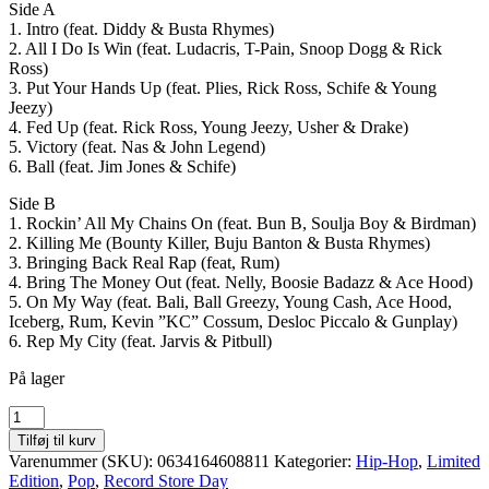
Side A
1. Intro (feat. Diddy & Busta Rhymes)
2. All I Do Is Win (feat. Ludacris, T-Pain, Snoop Dogg & Rick
Ross)
3. Put Your Hands Up (feat. Plies, Rick Ross, Schife & Young
Jeezy)
4. Fed Up (feat. Rick Ross, Young Jeezy, Usher & Drake)
5. Victory (feat. Nas & John Legend)
6. Ball (feat. Jim Jones & Schife)
Side B
1. Rockin’ All My Chains On (feat. Bun B, Soulja Boy & Birdman)
2. Killing Me (Bounty Killer, Buju Banton & Busta Rhymes)
3. Bringing Back Real Rap (feat, Rum)
4. Bring The Money Out (feat. Nelly, Boosie Badazz & Ace Hood)
5. On My Way (feat. Bali, Ball Greezy, Young Cash, Ace Hood,
Iceberg, Rum, Kevin ”KC” Cossum, Desloc Piccalo & Gunplay)
6. Rep My City (feat. Jarvis & Pitbull)
På lager
DJ
Khaled
Tilføj til kurv
-
Varenummer (SKU):
0634164608811
Kategorier:
Hip-Hop
,
Limited
Victory
Edition
,
Pop
,
Record Store Day