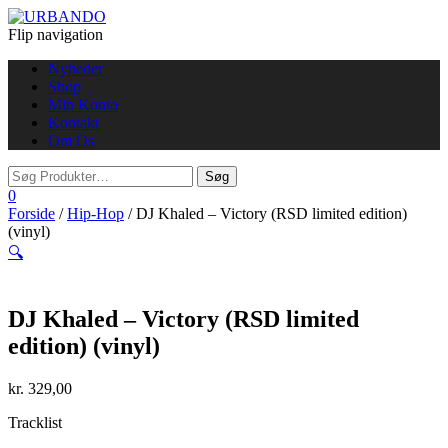
Flip navigation
Nyheder
Shop
Min Konto
Kontakt
Om Os
0
Forside
/
Hip-Hop
/ DJ Khaled – Victory (RSD limited edition)
(vinyl)
🔍
DJ Khaled – Victory (RSD limited
edition) (vinyl)
kr.
329,00
Tracklist