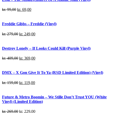
kr.
99,00
kr.
69,00
Freddie Gibbs – Freddie (Vinyl)
kr.
279,00
kr.
249,00
Destroy Lonely – If Looks Could Kill (Purple Vinyl)
kr.
409,00
kr.
369,00
DMX – X Gon Give It To Ya (RSD Limited Edition) (Vinyl)
kr.
159,00
kr.
119,00
Future & Metro Boomin – We Stille Don’t Trust YOU (White
Vinyl) (Limited Edition)
kr.
269,00
kr.
229,00