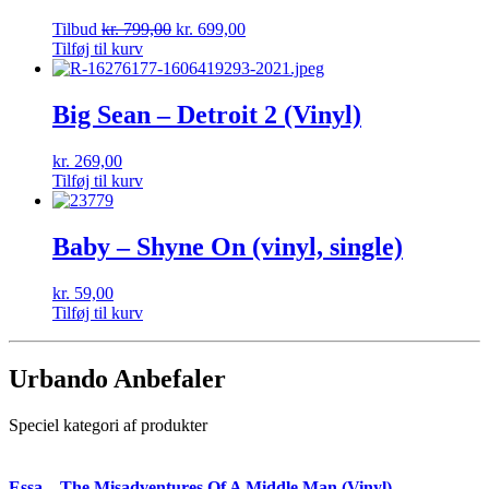
Tilbud
kr.
799,00
kr.
699,00
Tilføj til kurv
Big Sean – Detroit 2 (Vinyl)
kr.
269,00
Tilføj til kurv
Baby – Shyne On (vinyl, single)
kr.
59,00
Tilføj til kurv
Urbando Anbefaler
Speciel kategori af produkter
Essa – The Misadventures Of A Middle Man (Vinyl)