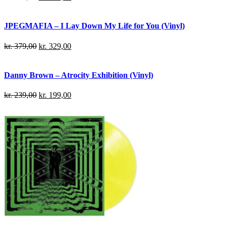
JPEGMAFIA – I Lay Down My Life for You (Vinyl)
kr.
379,00
kr.
329,00
Danny Brown – Atrocity Exhibition (Vinyl)
kr.
239,00
kr.
199,00