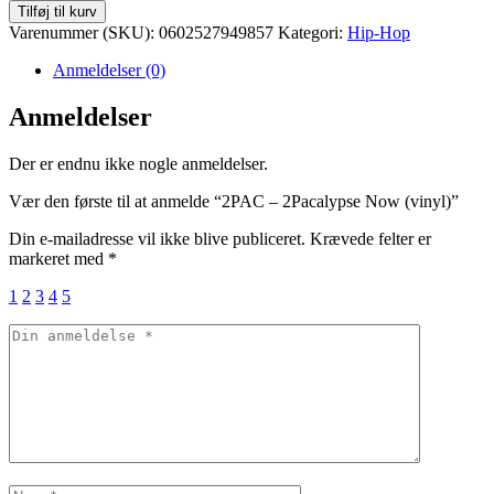
2PAC
Tilføj til kurv
-
Varenummer (SKU):
0602527949857
Kategori:
Hip-Hop
2Pacalypse
Now
Anmeldelser (0)
(vinyl)
antal
Anmeldelser
Der er endnu ikke nogle anmeldelser.
Vær den første til at anmelde “2PAC – 2Pacalypse Now (vinyl)”
Din e-mailadresse vil ikke blive publiceret.
Krævede felter er
markeret med
*
1
2
3
4
5