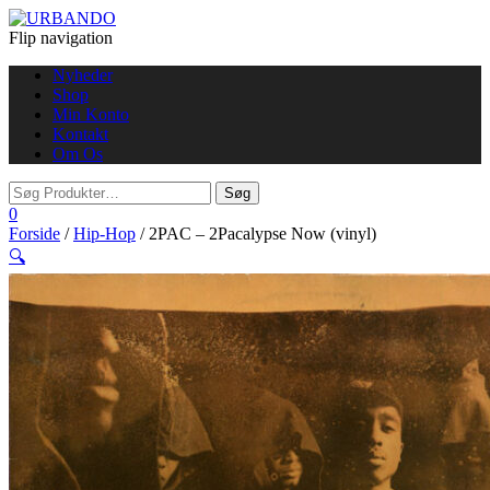
Flip navigation
Nyheder
Shop
Min Konto
Kontakt
Om Os
0
Forside
/
Hip-Hop
/ 2PAC – 2Pacalypse Now (vinyl)
🔍