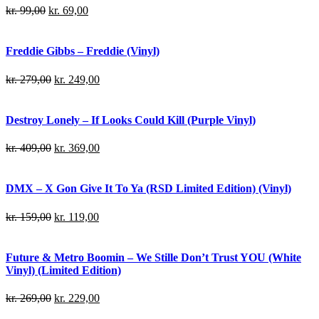
kr.
99,00
kr.
69,00
Freddie Gibbs – Freddie (Vinyl)
kr.
279,00
kr.
249,00
Destroy Lonely – If Looks Could Kill (Purple Vinyl)
kr.
409,00
kr.
369,00
DMX – X Gon Give It To Ya (RSD Limited Edition) (Vinyl)
kr.
159,00
kr.
119,00
Future & Metro Boomin – We Stille Don’t Trust YOU (White
Vinyl) (Limited Edition)
kr.
269,00
kr.
229,00