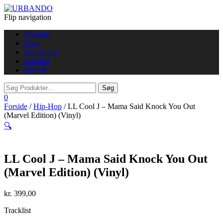
Flip navigation
Nyheder
Shop
Min Konto
Kontakt
Om Os
0
Forside
/
Hip-Hop
/ LL Cool J – Mama Said Knock You Out
(Marvel Edition) (Vinyl)
🔍
LL Cool J – Mama Said Knock You Out
(Marvel Edition) (Vinyl)
kr.
399,00
Tracklist