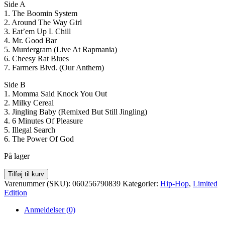
Side A
1. The Boomin System
2. Around The Way Girl
3. Eat’em Up L Chill
4. Mr. Good Bar
5. Murdergram (Live At Rapmania)
6. Cheesy Rat Blues
7. Farmers Blvd. (Our Anthem)
Side B
1. Momma Said Knock You Out
2. Milky Cereal
3. Jingling Baby (Remixed But Still Jingling)
4. 6 Minutes Of Pleasure
5. Illegal Search
6. The Power Of God
På lager
LL
Tilføj til kurv
Cool
Varenummer (SKU):
060256790839
Kategorier:
Hip-Hop
,
Limited
J
Edition
-
Mama
Anmeldelser (0)
Said