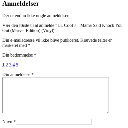
Knock
Anmeldelser
You
Out
Der er endnu ikke nogle anmeldelser.
(Marvel
Edition)
Vær den første til at anmelde “LL Cool J – Mama Said Knock You
(Vinyl)
Out (Marvel Edition) (Vinyl)”
antal
Din e-mailadresse vil ikke blive publiceret.
Krævede felter er
markeret med
*
Din bedømmelse
*
1
2
3
4
5
Din anmeldelse
*
Navn
*