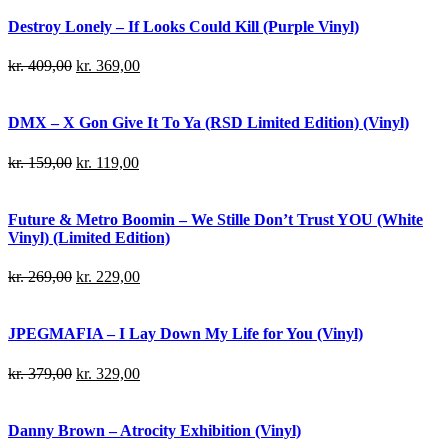
Destroy Lonely – If Looks Could Kill (Purple Vinyl)
kr.
409,00
kr.
369,00
DMX – X Gon Give It To Ya (RSD Limited Edition) (Vinyl)
kr.
159,00
kr.
119,00
Future & Metro Boomin – We Stille Don’t Trust YOU (White
Vinyl) (Limited Edition)
kr.
269,00
kr.
229,00
JPEGMAFIA – I Lay Down My Life for You (Vinyl)
kr.
379,00
kr.
329,00
Danny Brown – Atrocity Exhibition (Vinyl)