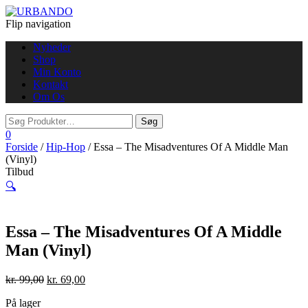
Flip navigation
Nyheder
Shop
Min Konto
Kontakt
Om Os
0
Forside
/
Hip-Hop
/ Essa – The Misadventures Of A Middle Man
(Vinyl)
Tilbud
🔍
Essa – The Misadventures Of A Middle
Man (Vinyl)
kr.
99,00
kr.
69,00
På lager