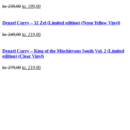
kr.
239,00
kr.
199,00
Denzel Curry – 32 Zel (Limited edition) (Neon Yellow Vinyl)
kr.
249,00
kr.
219,00
Denzel Curry – King of the Mischievous South Vol. 2 (Limited
edition) (Clear Vinyl)
kr.
279,00
kr.
219,00
Denzel Curry – King of the Mischievous South Vol. 2 (Limited
edition) (Green Vinyl)
kr.
259,00
kr.
199,00
Facebook
Instagram
TikTok