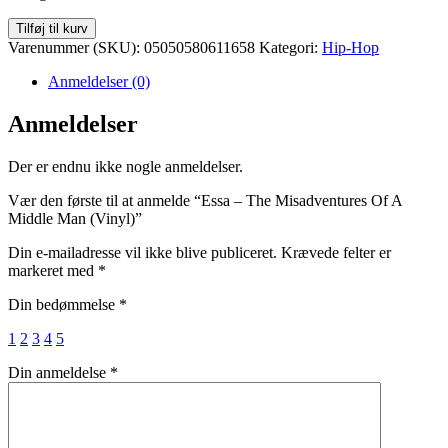
Essa
Tilføj til kurv
-
Varenummer (SKU):
05050580611658
Kategori:
Hip-Hop
The
Misadventures
Anmeldelser (0)
Of
A
Anmeldelser
Middle
Man
Der er endnu ikke nogle anmeldelser.
(Vinyl)
antal
Vær den første til at anmelde “Essa – The Misadventures Of A
Middle Man (Vinyl)”
Din e-mailadresse vil ikke blive publiceret.
Krævede felter er
markeret med
*
Din bedømmelse
*
1
2
3
4
5
Din anmeldelse
*