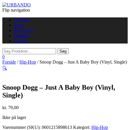
Flip navigation
Nyheder
Shop
Min Konto
Kontakt
Om Os
0
Forside
/
Hip-Hop
/ Snoop Dogg – Just A Baby Boy (Vinyl, Single)
🔍
Snoop Dogg – Just A Baby Boy (Vinyl,
Single)
kr.
79,00
Ikke på lager
Varenummer (SKU):
0601215898613
Kategori:
Hip-Hop