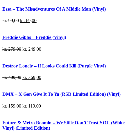
Essa – The Misadventures Of A Middle Man (Vinyl)
kr.
99,00
kr.
69,00
Freddie Gibbs – Freddie (Vinyl)
kr.
279,00
kr.
249,00
Destroy Lonely – If Looks Could Kill (Purple Vinyl)
kr.
409,00
kr.
369,00
DMX – X Gon Give It To Ya (RSD Limited Edition) (Vinyl)
kr.
159,00
kr.
119,00
Future & Metro Boomin – We Stille Don’t Trust YOU (White
Vinyl) (Limited Edition)