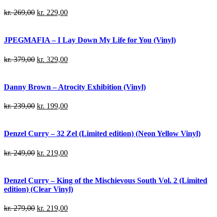
kr.
269,00
kr.
229,00
JPEGMAFIA – I Lay Down My Life for You (Vinyl)
kr.
379,00
kr.
329,00
Danny Brown – Atrocity Exhibition (Vinyl)
kr.
239,00
kr.
199,00
Denzel Curry – 32 Zel (Limited edition) (Neon Yellow Vinyl)
kr.
249,00
kr.
219,00
Denzel Curry – King of the Mischievous South Vol. 2 (Limited
edition) (Clear Vinyl)
kr.
279,00
kr.
219,00