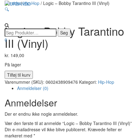
Forside
/
Hip-Hop
/ Logic – Bobby Tarantino III (Vinyl)
🔍
Flip
navigatio
Logic – Bobby Tarantino
III (Vinyl)
0
kr.
149,00
På lager
Logic
Tilføj til kurv
-
Varenummer (SKU):
0602438909476
Kategori:
Hip-Hop
Bobby
Anmeldelser (0)
Tarantino
III
Anmeldelser
(Vinyl)
antal
Der er endnu ikke nogle anmeldelser.
Vær den første til at anmelde “Logic – Bobby Tarantino III (Vinyl)”
Din e-mailadresse vil ikke blive publiceret.
Krævede felter er
markeret med
*