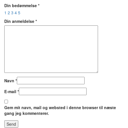
Din bedømmelse
*
1
2
3
4
5
Din anmeldelse
*
Navn
*
E-mail
*
Gem mit navn, mail og websted i denne browser til næste
gang jeg kommenterer.