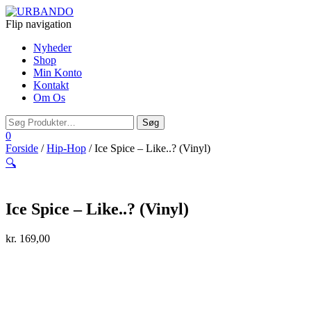
Flip navigation
Nyheder
Shop
Min Konto
Kontakt
Om Os
0
Forside
/
Hip-Hop
/ Ice Spice – Like..? (Vinyl)
🔍
Ice Spice – Like..? (Vinyl)
kr.
169,00