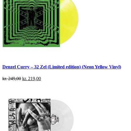
Denzel Curry – 32 Zel (Limited edition) (Neon Yellow Vinyl)
kr.
249,00
kr.
219,00