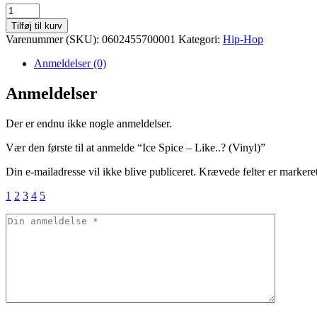
Ice
Spice
Tilføj til kurv
-
Varenummer (SKU):
0602455700001
Kategori:
Hip-Hop
Like..?
(Vinyl)
Anmeldelser (0)
antal
Anmeldelser
Der er endnu ikke nogle anmeldelser.
Vær den første til at anmelde “Ice Spice – Like..? (Vinyl)”
Din e-mailadresse vil ikke blive publiceret.
Krævede felter er marker
1
2
3
4
5