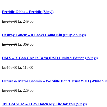
Freddie Gibbs – Freddie (Vinyl)
kr.
279,00
kr.
249,00
Destroy Lonely – If Looks Could Kill (Purple Vinyl)
kr.
409,00
kr.
369,00
DMX – X Gon Give It To Ya (RSD Limited Edition) (Vinyl)
kr.
159,00
kr.
119,00
Future & Metro Boomin – We Stille Don’t Trust YOU (White Viny
kr.
269,00
kr.
229,00
JPEGMAFIA – I Lay Down My Life for You (Vinyl)