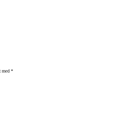
et med
*