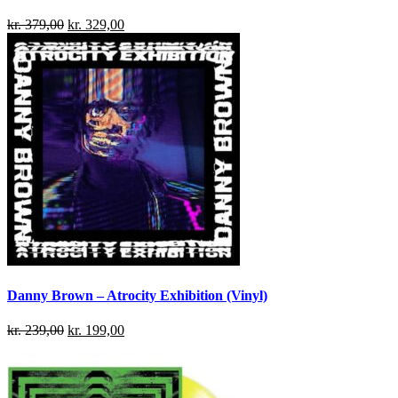
kr.
379,00
kr.
329,00
Danny Brown – Atrocity Exhibition (Vinyl)
kr.
239,00
kr.
199,00