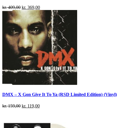
kr.
409,00
kr.
369,00
DMX – X Gon Give It To Ya (RSD Limited Edition) (Vinyl)
kr.
159,00
kr.
119,00