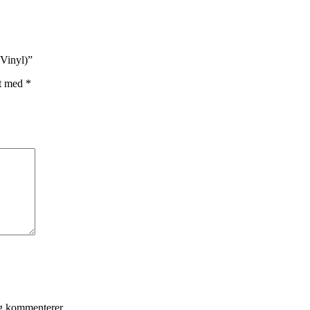
(Vinyl)”
et med
*
eg kommenterer.