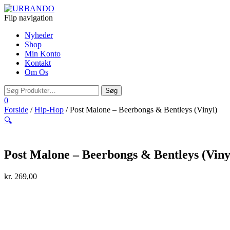
Flip navigation
Nyheder
Shop
Min Konto
Kontakt
Om Os
0
Forside
/
Hip-Hop
/ Post Malone – Beerbongs & Bentleys (Vinyl)
🔍
Post Malone – Beerbongs & Bentleys (Viny
kr.
269,00