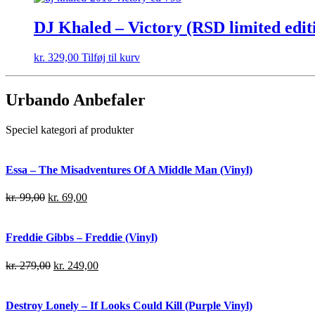
DJ Khaled – Victory (RSD limited editi
kr.
329,00
Tilføj til kurv
Urbando Anbefaler
Speciel kategori af produkter
Essa – The Misadventures Of A Middle Man (Vinyl)
kr.
99,00
kr.
69,00
Freddie Gibbs – Freddie (Vinyl)
kr.
279,00
kr.
249,00
Destroy Lonely – If Looks Could Kill (Purple Vinyl)