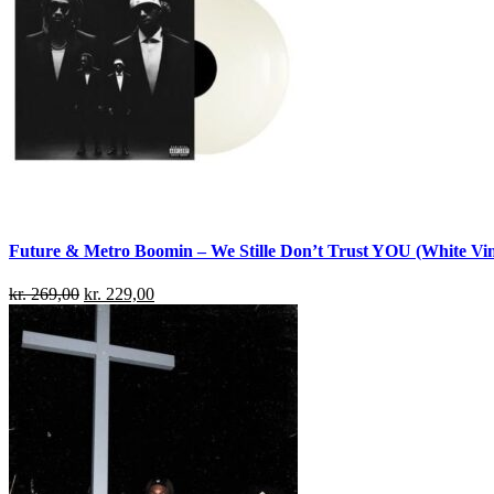
Future & Metro Boomin – We Stille Don’t Trust YOU (White Viny
kr.
269,00
kr.
229,00