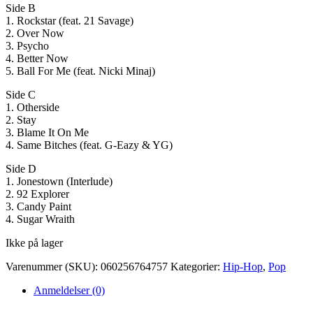
Side B
1. Rockstar (feat. 21 Savage)
2. Over Now
3. Psycho
4. Better Now
5. Ball For Me (feat. Nicki Minaj)
Side C
1. Otherside
2. Stay
3. Blame It On Me
4. Same Bitches (feat. G-Eazy & YG)
Side D
1. Jonestown (Interlude)
2. 92 Explorer
3. Candy Paint
4. Sugar Wraith
Ikke på lager
Varenummer (SKU):
060256764757
Kategorier:
Hip-Hop
,
Pop
Anmeldelser (0)