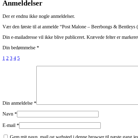
Anmeldelser
Der er endnu ikke nogle anmeldelser.
Vær den første til at anmelde “Post Malone – Beerbongs & Bentleys 
Din e-mailadresse vil ikke blive publiceret.
Krævede felter er marker
Din bedømmelse
*
1
2
3
4
5
Din anmeldelse
*
Navn
*
E-mail
*
Gem mit navn, mail og websted i denne browser til næste gang j