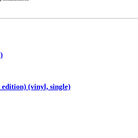
)
dition) (vinyl, single)