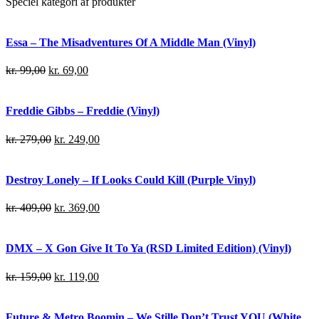
Speciel kategori af produkter
Essa – The Misadventures Of A Middle Man (Vinyl)
kr.
99,00
kr.
69,00
Freddie Gibbs – Freddie (Vinyl)
kr.
279,00
kr.
249,00
Destroy Lonely – If Looks Could Kill (Purple Vinyl)
kr.
409,00
kr.
369,00
DMX – X Gon Give It To Ya (RSD Limited Edition) (Vinyl)
kr.
159,00
kr.
119,00
Future & Metro Boomin – We Stille Don’t Trust YOU (White