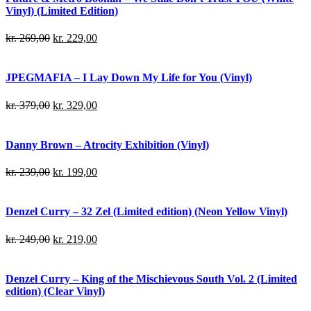
Vinyl) (Limited Edition)
kr.
269,00
kr.
229,00
JPEGMAFIA – I Lay Down My Life for You (Vinyl)
kr.
379,00
kr.
329,00
Danny Brown – Atrocity Exhibition (Vinyl)
kr.
239,00
kr.
199,00
Denzel Curry – 32 Zel (Limited edition) (Neon Yellow Vinyl)
kr.
249,00
kr.
219,00
Denzel Curry – King of the Mischievous South Vol. 2 (Limited
edition) (Clear Vinyl)