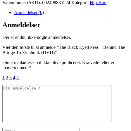
Varenummer (SKU):
602498835524
Kategori:
Hip-Hop
Anmeldelser (0)
Anmeldelser
Der er endnu ikke nogle anmeldelser.
Vær den første til at anmelde “The Black Eyed Peas – Behind The
Bridge To Elephunk (DVD)”
Din e-mailadresse vil ikke blive publiceret.
Krævede felter er
markeret med
*
1
2
3
4
5