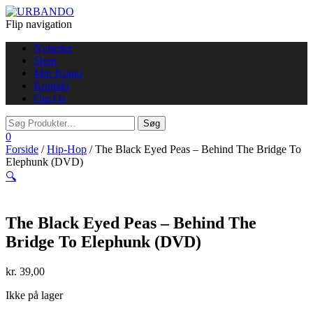
Flip navigation
Nyheder
Shop
Min Konto
Kontakt
Om Os
0
Forside
/
Hip-Hop
/ The Black Eyed Peas – Behind The Bridge To
Elephunk (DVD)
🔍
The Black Eyed Peas – Behind The
Bridge To Elephunk (DVD)
kr.
39,00
Ikke på lager