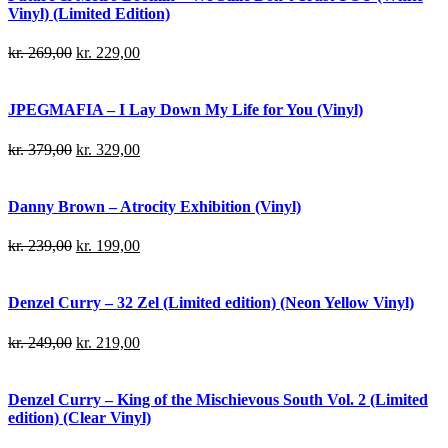
Vinyl) (Limited Edition)
kr.
269,00
kr.
229,00
JPEGMAFIA – I Lay Down My Life for You (Vinyl)
kr.
379,00
kr.
329,00
Danny Brown – Atrocity Exhibition (Vinyl)
kr.
239,00
kr.
199,00
Denzel Curry – 32 Zel (Limited edition) (Neon Yellow Vinyl)
kr.
249,00
kr.
219,00
Denzel Curry – King of the Mischievous South Vol. 2 (Limited
edition) (Clear Vinyl)