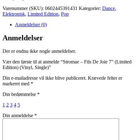
Varenummer (SKU):
0602445391431
Kategorier:
Dance
,
Elektronisk
,
Limited Edition
,
Pop
Anmeldelser (0)
Anmeldelser
Der er endnu ikke nogle anmeldelser.
Vær den første til at anmelde “Stromae – Fils De Joie 7” (Limited
Edition) (Vinyl, Single)”
Din e-mailadresse vil ikke blive publiceret.
Krævede felter er
markeret med
*
Din bedømmelse
*
1
2
3
4
5
Din anmeldelse
*