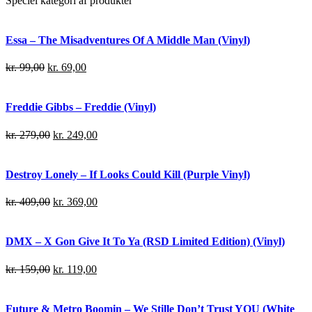
Speciel kategori af produkter
Essa – The Misadventures Of A Middle Man (Vinyl)
kr.
99,00
kr.
69,00
Freddie Gibbs – Freddie (Vinyl)
kr.
279,00
kr.
249,00
Destroy Lonely – If Looks Could Kill (Purple Vinyl)
kr.
409,00
kr.
369,00
DMX – X Gon Give It To Ya (RSD Limited Edition) (Vinyl)
kr.
159,00
kr.
119,00
Future & Metro Boomin – We Stille Don’t Trust YOU (White