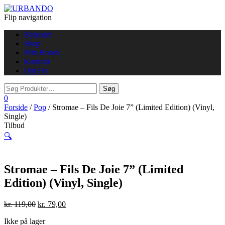
Flip navigation
Nyheder
Shop
Min Konto
Kontakt
Om Os
0
Forside
/
Pop
/ Stromae – Fils De Joie 7” (Limited Edition) (Vinyl,
Single)
Tilbud
🔍
Stromae – Fils De Joie 7” (Limited
Edition) (Vinyl, Single)
kr.
119,00
kr.
79,00
Ikke på lager