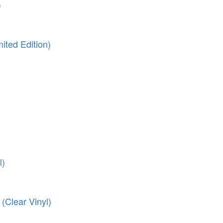
)
ited Edition)
l)
 (Clear Vinyl)