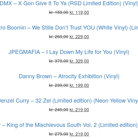
DMX – X Gon Give It To Ya (RSD Limited Edition) (Vinyl
kr.
159,00
kr.
119,00
ro Boomin – We Stille Don’t Trust YOU (White Vinyl) (Lim
kr.
269,00
kr.
229,00
JPEGMAFIA – I Lay Down My Life for You (Vinyl)
kr.
379,00
kr.
329,00
Danny Brown – Atrocity Exhibition (Vinyl)
kr.
239,00
kr.
199,00
enzel Curry – 32 Zel (Limited edition) (Neon Yellow Viny
kr.
249,00
kr.
219,00
– King of the Mischievous South Vol. 2 (Limited edition)
kr.
279,00
kr.
219,00