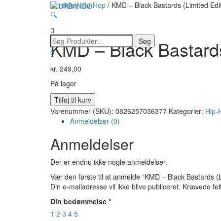
Forside
/
Hip-Hop
/ KMD – Black Bastards (Limited Edit
🔍
KMD – Black Bastards 
0
kr.
249,00
På lager
KMD
Tilføj til kurv
-
Varenummer (SKU):
0826257036377
Kategorier:
Hip-
Black
Anmeldelser (0)
Bastards
(Limited
Anmeldelser
Edition)
(Red
Der er endnu ikke nogle anmeldelser.
Vinyl)
antal
Vær den første til at anmelde “KMD – Black Bastards (L
Din e-mailadresse vil ikke blive publiceret.
Krævede fel
Din bedømmelse
*
1
2
3
4
5