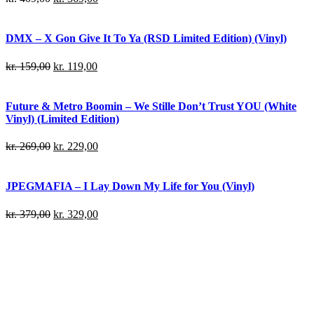
DMX – X Gon Give It To Ya (RSD Limited Edition) (Vinyl)
kr.
159,00
kr.
119,00
Future & Metro Boomin – We Stille Don’t Trust YOU (White
Vinyl) (Limited Edition)
kr.
269,00
kr.
229,00
JPEGMAFIA – I Lay Down My Life for You (Vinyl)
kr.
379,00
kr.
329,00
Danny Brown – Atrocity Exhibition (Vinyl)
kr.
239,00
kr.
199,00