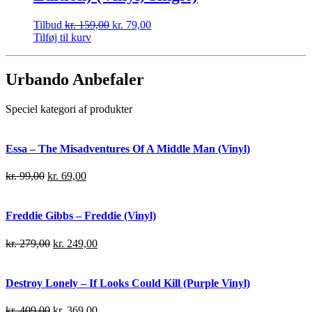
Tilbud
kr.
159,00
kr.
79,00
Tilføj til kurv
Urbando Anbefaler
Speciel kategori af produkter
Essa – The Misadventures Of A Middle Man (Vinyl)
kr.
99,00
kr.
69,00
Freddie Gibbs – Freddie (Vinyl)
kr.
279,00
kr.
249,00
Destroy Lonely – If Looks Could Kill (Purple Vinyl)
kr.
409,00
kr.
369,00