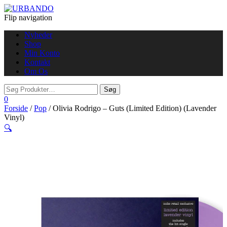
Flip navigation
Nyheder
Shop
Min Konto
Kontakt
Om Os
0
Forside
/
Pop
/ Olivia Rodrigo – Guts (Limited Edition) (Lavender
Vinyl)
🔍