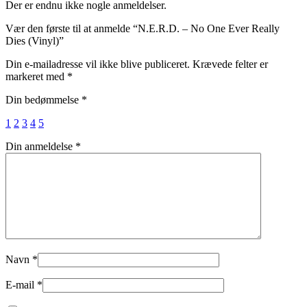
Der er endnu ikke nogle anmeldelser.
Vær den første til at anmelde “N.E.R.D. – No One Ever Really
Dies (Vinyl)”
Din e-mailadresse vil ikke blive publiceret.
Krævede felter er
markeret med
*
Din bedømmelse
*
1
2
3
4
5
Din anmeldelse
*
Navn
*
E-mail
*