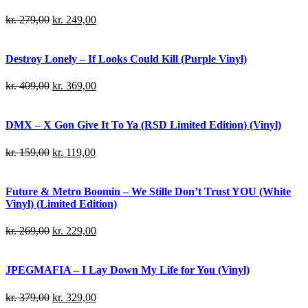
kr.
279,00
kr.
249,00
Destroy Lonely – If Looks Could Kill (Purple Vinyl)
kr.
409,00
kr.
369,00
DMX – X Gon Give It To Ya (RSD Limited Edition) (Vinyl)
kr.
159,00
kr.
119,00
Future & Metro Boomin – We Stille Don’t Trust YOU (White
Vinyl) (Limited Edition)
kr.
269,00
kr.
229,00
JPEGMAFIA – I Lay Down My Life for You (Vinyl)
kr.
379,00
kr.
329,00