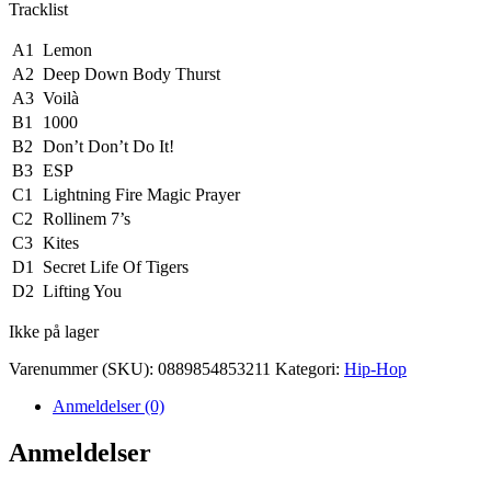
Tracklist
A1
Lemon
A2
Deep Down Body Thurst
A3
Voilà
B1
1000
B2
Don’t Don’t Do It!
B3
ESP
C1
Lightning Fire Magic Prayer
C2
Rollinem 7’s
C3
Kites
D1
Secret Life Of Tigers
D2
Lifting You
Ikke på lager
Varenummer (SKU):
0889854853211
Kategori:
Hip-Hop
Anmeldelser (0)
Anmeldelser