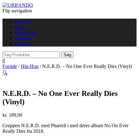
Flip navigation
Nyheder
Shop
Min Konto
Kontakt
Om Os
0
Forside
/
Hip-Hop
/ N.E.R.D. – No One Ever Really Dies (Vinyl)
🔍
N.E.R.D. – No One Ever Really Dies
(Vinyl)
kr.
189,00
Gruppen N.E.R.D. med Pharrell i med deres album No On Ever
Really Dies fra 2018.