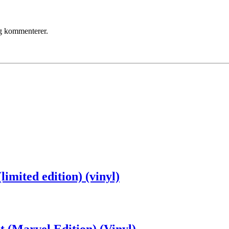
eg kommenterer.
imited edition) (vinyl)
(Marvel Edition) (Vinyl)