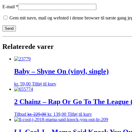
E-mail
*
Gem mit navn, mail og websted i denne browser til næste gang j
Relaterede varer
Baby – Shyne On (vinyl, single)
kr.
59,00
Tilføj til kurv
2 Chainz – Rap Or Go To The League (l
Tilbud
kr.
229,00
kr.
139,00
Tilføj til kurv
LL Cool J – Mama Said Knock You Out 