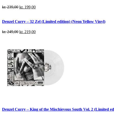
kr.
239,00
kr.
199,00
Denzel Curry – 32 Zel (Limited edition) (Neon Yellow Vinyl)
kr.
249,00
kr.
219,00
Denzel Curry – King of the Mischievous South Vol. 2 (Limited edi