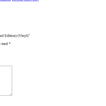
d Edition) (Vinyl)”
et med
*