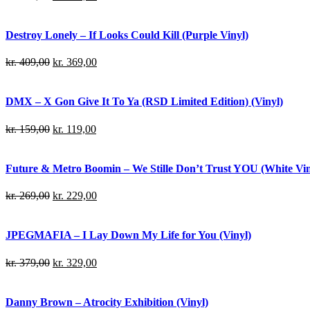
Destroy Lonely – If Looks Could Kill (Purple Vinyl)
kr.
409,00
kr.
369,00
DMX – X Gon Give It To Ya (RSD Limited Edition) (Vinyl)
kr.
159,00
kr.
119,00
Future & Metro Boomin – We Stille Don’t Trust YOU (White Viny
kr.
269,00
kr.
229,00
JPEGMAFIA – I Lay Down My Life for You (Vinyl)
kr.
379,00
kr.
329,00
Danny Brown – Atrocity Exhibition (Vinyl)