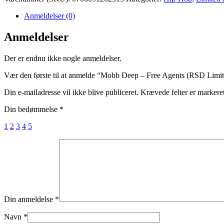
Anmeldelser (0)
Anmeldelser
Der er endnu ikke nogle anmeldelser.
Vær den første til at anmelde “Mobb Deep – Free Agents (RSD Limite
Din e-mailadresse vil ikke blive publiceret.
Krævede felter er marker
Din bedømmelse
*
1
2
3
4
5
Din anmeldelse
*
Navn
*