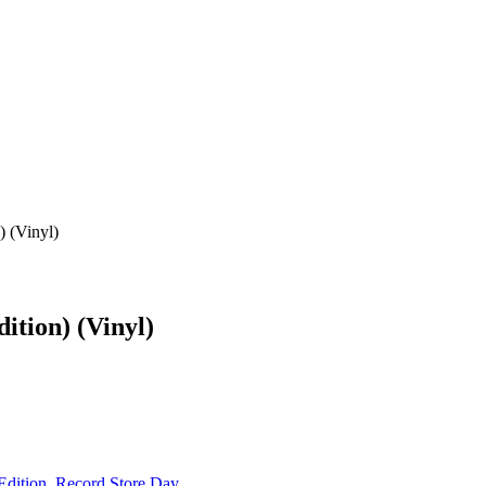
 (Vinyl)
tion) (Vinyl)
Edition
,
Record Store Day