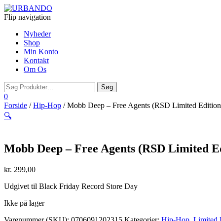
Flip navigation
Nyheder
Shop
Min Konto
Kontakt
Om Os
0
Forside
/
Hip-Hop
/ Mobb Deep – Free Agents (RSD Limited Edition)
🔍
Mobb Deep – Free Agents (RSD Limited Edi
kr.
299,00
Udgivet til Black Friday Record Store Day
Ikke på lager
Varenummer (SKU):
0706091202315
Kategorier:
Hip-Hop
,
Limited 