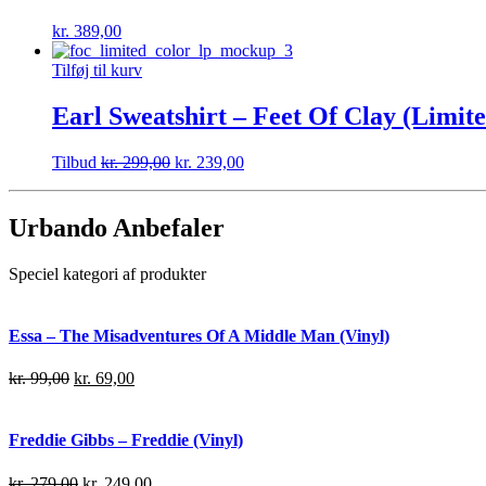
kr.
389,00
Tilføj til kurv
Earl Sweatshirt – Feet Of Clay (Limited
Tilbud
kr.
299,00
kr.
239,00
Urbando Anbefaler
Speciel kategori af produkter
Essa – The Misadventures Of A Middle Man (Vinyl)
kr.
99,00
kr.
69,00
Freddie Gibbs – Freddie (Vinyl)
kr.
279,00
kr.
249,00