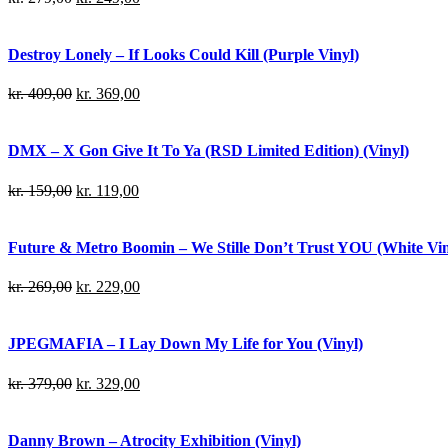
Destroy Lonely – If Looks Could Kill (Purple Vinyl)
kr.
409,00
kr.
369,00
DMX – X Gon Give It To Ya (RSD Limited Edition) (Vinyl)
kr.
159,00
kr.
119,00
Future & Metro Boomin – We Stille Don’t Trust YOU (White Viny
kr.
269,00
kr.
229,00
JPEGMAFIA – I Lay Down My Life for You (Vinyl)
kr.
379,00
kr.
329,00
Danny Brown – Atrocity Exhibition (Vinyl)