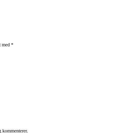
et med
*
eg kommenterer.