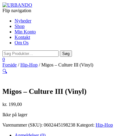
Flip navigation
Nyheder
Shop
Min Konto
Kontakt
Om Os
0
Forside
/
Hip-Hop
/ Migos – Culture III (Vinyl)
🔍
Migos – Culture III (Vinyl)
kr.
199,00
Ikke på lager
Varenummer (SKU):
0602445198238
Kategori:
Hip-Hop
Anmeldelser (0)