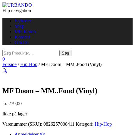
Flip navigation
Nyheder
Shop
Min Konto
Kontakt
Om Os
0
Forside
/
Hip-Hop
/ MF Doom – MM..Food (Vinyl)
🔍
MF Doom – MM..Food (Vinyl)
kr.
279,00
Ikke på lager
Varenummer (SKU):
0826257008411
Kategori:
Hip-Hop
Anmeldelser (0)