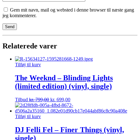
Gem mit navn, mail og websted i denne browser til næste gang
jeg kommenterer.
Relaterede varer
Tilføj til kurv
The Weeknd – Blinding Lights
(limited edition) (vinyl, single)
Tilbud
kr.
799,00
kr.
699,00
Tilføj til kurv
DJ Felli Fel – Finer Things (vinyl,
single)