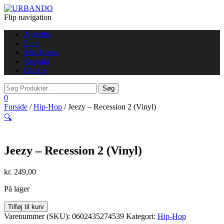
Flip navigation
Nyheder
Shop
Min Konto
Kontakt
Om Os
0
Forside
/
Hip-Hop
/ Jeezy – Recession 2 (Vinyl)
🔍
Jeezy – Recession 2 (Vinyl)
kr.
249,00
På lager
Jeezy
Tilføj til kurv
-
Varenummer (SKU):
0602435274539
Kategori:
Hip-Hop
Recession