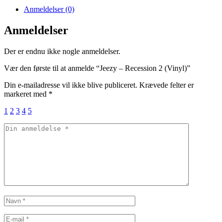
2
Anmeldelser (0)
(Vinyl)
antal
Anmeldelser
Der er endnu ikke nogle anmeldelser.
Vær den første til at anmelde “Jeezy – Recession 2 (Vinyl)”
Din e-mailadresse vil ikke blive publiceret.
Krævede felter er
markeret med
*
1
2
3
4
5