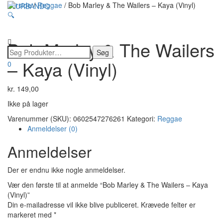
Forside
/
Reggae
/ Bob Marley & The Wailers – Kaya (Vinyl)
🔍
Flip
navigatio
Bob Marley & The Wailers
– Kaya (Vinyl)
0
kr.
149,00
Ikke på lager
Varenummer (SKU):
0602547276261
Kategori:
Reggae
Anmeldelser (0)
Anmeldelser
Der er endnu ikke nogle anmeldelser.
Vær den første til at anmelde “Bob Marley & The Wailers – Kaya
(Vinyl)”
Din e-mailadresse vil ikke blive publiceret.
Krævede felter er
markeret med
*