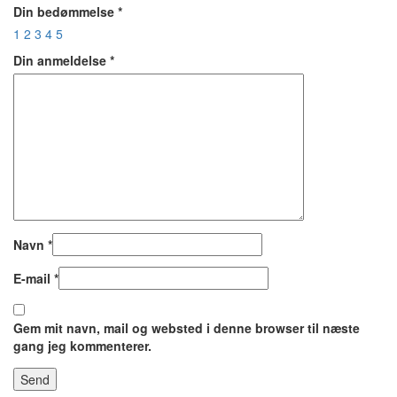
Din bedømmelse
*
1
2
3
4
5
Din anmeldelse
*
Navn
*
E-mail
*
Gem mit navn, mail og websted i denne browser til næste
gang jeg kommenterer.