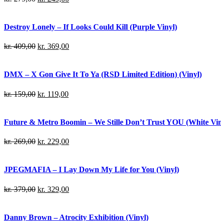
Destroy Lonely – If Looks Could Kill (Purple Vinyl)
kr.
409,00
kr.
369,00
DMX – X Gon Give It To Ya (RSD Limited Edition) (Vinyl)
kr.
159,00
kr.
119,00
Future & Metro Boomin – We Stille Don’t Trust YOU (White Viny
kr.
269,00
kr.
229,00
JPEGMAFIA – I Lay Down My Life for You (Vinyl)
kr.
379,00
kr.
329,00
Danny Brown – Atrocity Exhibition (Vinyl)