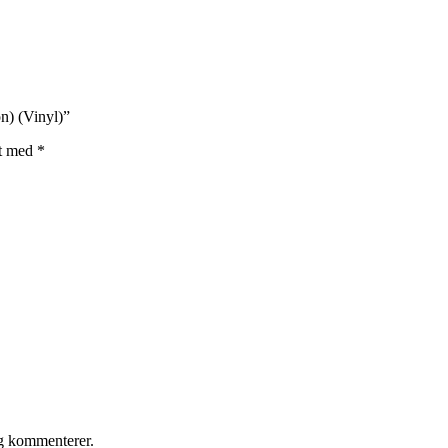
n) (Vinyl)”
et med
*
eg kommenterer.