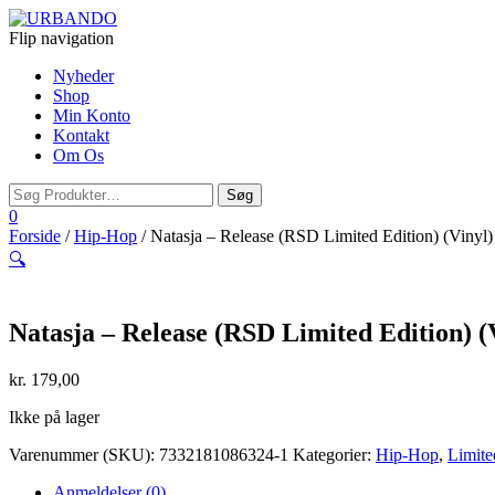
Flip navigation
Nyheder
Shop
Min Konto
Kontakt
Om Os
0
Forside
/
Hip-Hop
/ Natasja – Release (RSD Limited Edition) (Vinyl)
🔍
Natasja – Release (RSD Limited Edition) (
kr.
179,00
Ikke på lager
Varenummer (SKU):
7332181086324-1
Kategorier:
Hip-Hop
,
Limite
Anmeldelser (0)