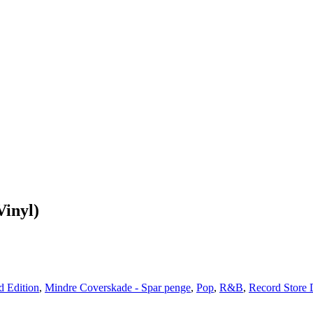
Vinyl)
d Edition
,
Mindre Coverskade - Spar penge
,
Pop
,
R&B
,
Record Store 