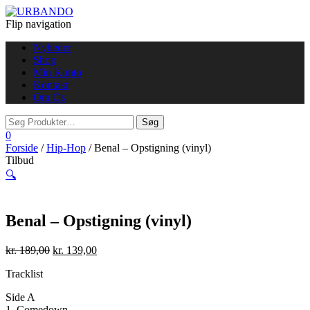
Flip navigation
Nyheder
Shop
Min Konto
Kontakt
Om Os
0
Forside
/
Hip-Hop
/ Benal – Opstigning (vinyl)
Tilbud
🔍
Benal – Opstigning (vinyl)
kr.
189,00
kr.
139,00
Tracklist
Side A
1. Comedown