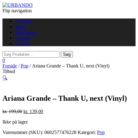
Flip navigation
Nyheder
Shop
Min Konto
Kontakt
Om Os
0
Forside
/
Pop
/ Ariana Grande – Thank U, next (Vinyl)
Tilbud
🔍
Ariana Grande – Thank U, next (Vinyl)
kr.
199,00
kr.
139,00
Ikke på lager
Varenummer (SKU):
0602577476228
Kategori:
Pop