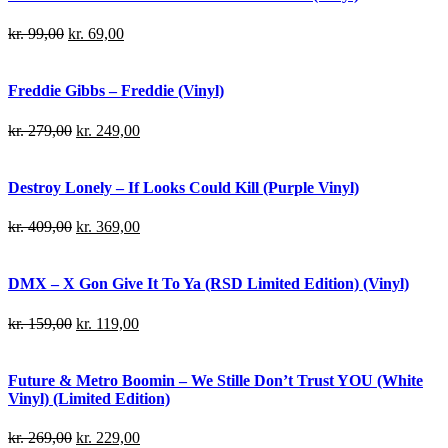
kr.
99,00
kr.
69,00
Freddie Gibbs – Freddie (Vinyl)
kr.
279,00
kr.
249,00
Destroy Lonely – If Looks Could Kill (Purple Vinyl)
kr.
409,00
kr.
369,00
DMX – X Gon Give It To Ya (RSD Limited Edition) (Vinyl)
kr.
159,00
kr.
119,00
Future & Metro Boomin – We Stille Don’t Trust YOU (White
Vinyl) (Limited Edition)
kr.
269,00
kr.
229,00