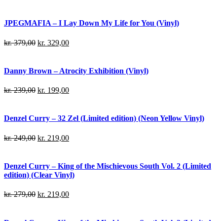
JPEGMAFIA – I Lay Down My Life for You (Vinyl)
kr.
379,00
kr.
329,00
Danny Brown – Atrocity Exhibition (Vinyl)
kr.
239,00
kr.
199,00
Denzel Curry – 32 Zel (Limited edition) (Neon Yellow Vinyl)
kr.
249,00
kr.
219,00
Denzel Curry – King of the Mischievous South Vol. 2 (Limited
edition) (Clear Vinyl)
kr.
279,00
kr.
219,00