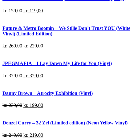
kr.
159,00
kr.
119,00
Future & Metro Boomin – We Stille Don’t Trust YOU (White
Vinyl) (Limited Edition)
kr.
269,00
kr.
229,00
JPEGMAFIA – I Lay Down My Life for You (Vinyl)
kr.
379,00
kr.
329,00
Danny Brown – Atrocity Exhibition (Vinyl)
kr.
239,00
kr.
199,00
Denzel Curry – 32 Zel (Limited edition) (Neon Yellow Vinyl)
kr.
249,00
kr.
219,00