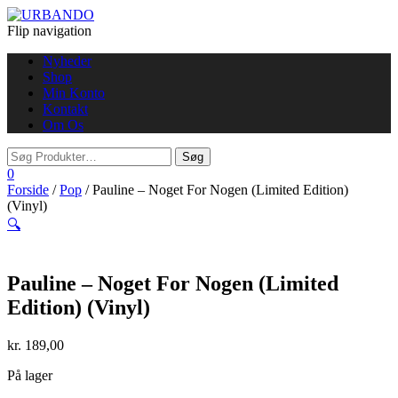
Flip navigation
Nyheder
Shop
Min Konto
Kontakt
Om Os
0
Forside
/
Pop
/ Pauline – Noget For Nogen (Limited Edition)
(Vinyl)
🔍
Pauline – Noget For Nogen (Limited
Edition) (Vinyl)
kr.
189,00
På lager