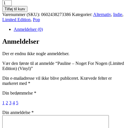
Pauline
-
Tilføj til kurv
Noget
Varenummer (SKU):
0602438273386
Kategorier:
Alternativ
,
Indie
,
For
Limited Edition
,
Pop
Nogen
(Limited
Anmeldelser (0)
Edition)
(Vinyl)
Anmeldelser
antal
Der er endnu ikke nogle anmeldelser.
Vær den første til at anmelde “Pauline – Noget For Nogen (Limited
Edition) (Vinyl)”
Din e-mailadresse vil ikke blive publiceret.
Krævede felter er
markeret med
*
Din bedømmelse
*
1
2
3
4
5
Din anmeldelse
*