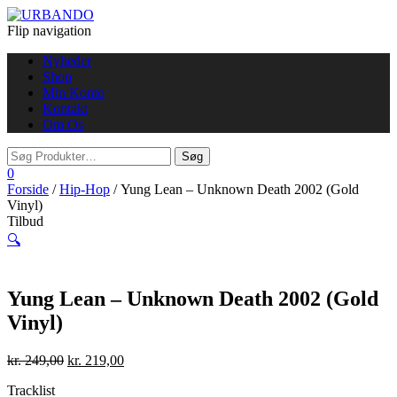
Flip navigation
Nyheder
Shop
Min Konto
Kontakt
Om Os
0
Forside
/
Hip-Hop
/ Yung Lean – Unknown Death 2002 (Gold
Vinyl)
Tilbud
🔍
Yung Lean – Unknown Death 2002 (Gold
Vinyl)
kr.
249,00
kr.
219,00
Tracklist