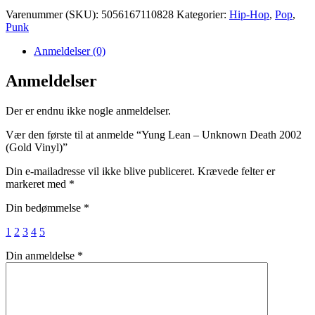
Varenummer (SKU):
5056167110828
Kategorier:
Hip-Hop
,
Pop
,
Punk
Anmeldelser (0)
Anmeldelser
Der er endnu ikke nogle anmeldelser.
Vær den første til at anmelde “Yung Lean – Unknown Death 2002
(Gold Vinyl)”
Din e-mailadresse vil ikke blive publiceret.
Krævede felter er
markeret med
*
Din bedømmelse
*
1
2
3
4
5
Din anmeldelse
*