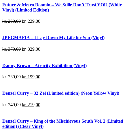
Future & Metro Boomin – We Stille Don’t Trust YOU (White
Vinyl) (Limited Edition)
kr.
269,00
kr.
229,00
JPEGMAFIA – I Lay Down My Life for You (Vinyl)
kr.
379,00
kr.
329,00
Danny Brown – Atrocity Exhibition (Vinyl)
kr.
239,00
kr.
199,00
Denzel Curry – 32 Zel (Limited edition) (Neon Yellow Vinyl)
kr.
249,00
kr.
219,00
Denzel Curry – King of the Mischievous South Vol. 2 (Limited
edition) (Clear Vinyl)