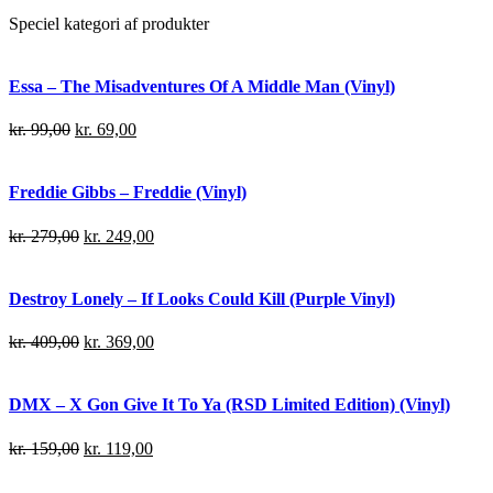
Speciel kategori af produkter
Essa – The Misadventures Of A Middle Man (Vinyl)
kr.
99,00
kr.
69,00
Freddie Gibbs – Freddie (Vinyl)
kr.
279,00
kr.
249,00
Destroy Lonely – If Looks Could Kill (Purple Vinyl)
kr.
409,00
kr.
369,00
DMX – X Gon Give It To Ya (RSD Limited Edition) (Vinyl)
kr.
159,00
kr.
119,00