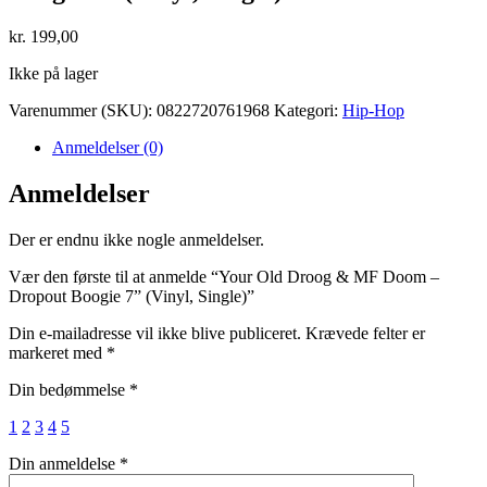
kr.
199,00
Ikke på lager
Varenummer (SKU):
0822720761968
Kategori:
Hip-Hop
Anmeldelser (0)
Anmeldelser
Der er endnu ikke nogle anmeldelser.
Vær den første til at anmelde “Your Old Droog & MF Doom –
Dropout Boogie 7” (Vinyl, Single)”
Din e-mailadresse vil ikke blive publiceret.
Krævede felter er
markeret med
*
Din bedømmelse
*
1
2
3
4
5
Din anmeldelse
*