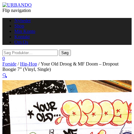
Flip navigation
Nyheder
Shop
Min Konto
Kontakt
Om Os
0
Forside
/
Hip-Hop
/ Your Old Droog & MF Doom – Dropout
Boogie 7” (Vinyl, Single)
🔍