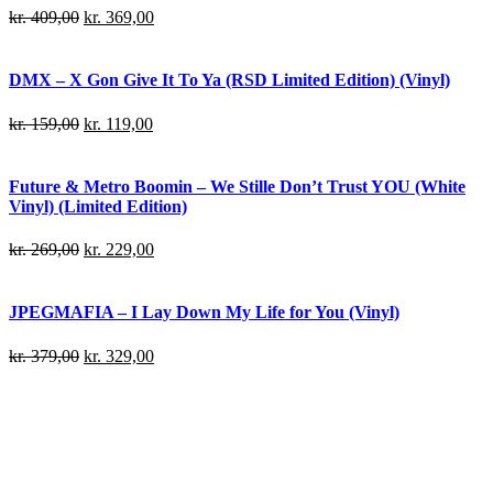
kr.
409,00
kr.
369,00
DMX – X Gon Give It To Ya (RSD Limited Edition) (Vinyl)
kr.
159,00
kr.
119,00
Future & Metro Boomin – We Stille Don’t Trust YOU (White
Vinyl) (Limited Edition)
kr.
269,00
kr.
229,00
JPEGMAFIA – I Lay Down My Life for You (Vinyl)
kr.
379,00
kr.
329,00
Danny Brown – Atrocity Exhibition (Vinyl)
kr.
239,00
kr.
199,00