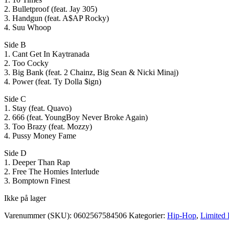
2. Bulletproof (feat. Jay 305)
3. Handgun (feat. A$AP Rocky)
4. Suu Whoop
Side B
1. Cant Get In Kaytranada
2. Too Cocky
3. Big Bank (feat. 2 Chainz, Big Sean & Nicki Minaj)
4. Power (feat. Ty Dolla $ign)
Side C
1. Stay (feat. Quavo)
2. 666 (feat. YoungBoy Never Broke Again)
3. Too Brazy (feat. Mozzy)
4. Pussy Money Fame
Side D
1. Deeper Than Rap
2. Free The Homies Interlude
3. Bomptown Finest
Ikke på lager
Varenummer (SKU):
0602567584506
Kategorier:
Hip-Hop
,
Limited 