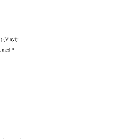
) (Vinyl)”
et med
*