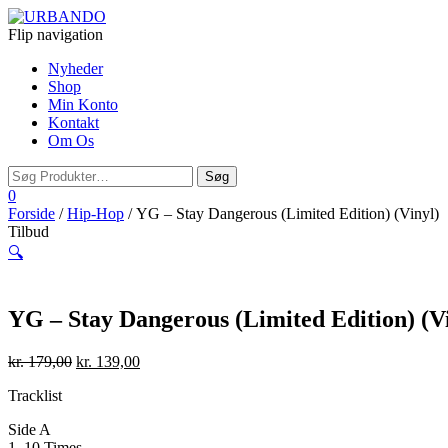
Flip navigation
Nyheder
Shop
Min Konto
Kontakt
Om Os
0
Forside
/
Hip-Hop
/ YG – Stay Dangerous (Limited Edition) (Vinyl)
Tilbud
🔍
YG – Stay Dangerous (Limited Edition) (V
kr.
179,00
kr.
139,00
Tracklist
Side A
1. 10 Times