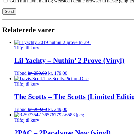
Gem mit navn, mail og websted i denne browser til næste gang j
Relaterede varer
Tilføj til kurv
Lil Yachty – Nuthin’ 2 Prove (Vinyl)
Tilbud
kr.
259,00
kr.
179,00
Tilføj til kurv
The Scotts – The Scotts (Limited Editio
Tilbud
kr.
299,00
kr.
249,00
Tilføj til kurv
2PAC – 2Pacalypse Now (vinyl)