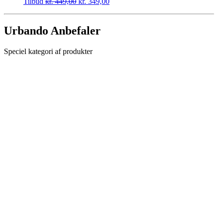
Tilbud
kr.
449,00
kr.
349,00
Urbando Anbefaler
Speciel kategori af produkter