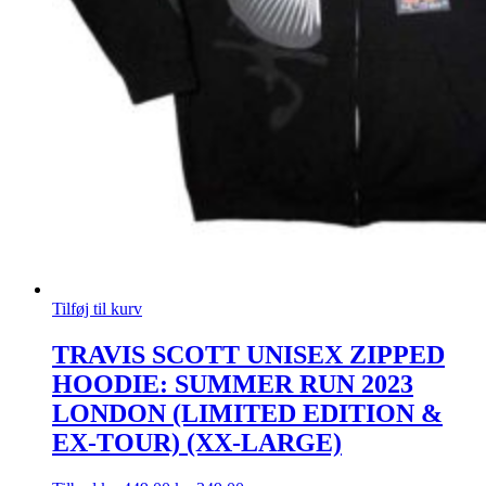
Tilføj til kurv
TRAVIS SCOTT UNISEX ZIPPED
HOODIE: SUMMER RUN 2023
LONDON (LIMITED EDITION &
EX-TOUR) (XX-LARGE)