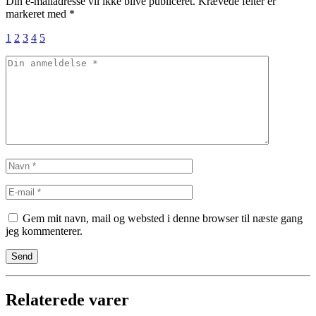
Din e-mailadresse vil ikke blive publiceret.
Krævede felter er
markeret med
*
1
2
3
4
5
Gem mit navn, mail og websted i denne browser til næste gang
jeg kommenterer.
Relaterede varer