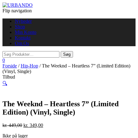
Flip navigation
Nyheder
Shop
Min Konto
Kontakt
Om Os
0
Forside
/
Hip-Hop
/ The Weeknd – Heartless 7” (Limited Edition)
(Vinyl, Single)
Tilbud
🔍
The Weeknd – Heartless 7” (Limited
Edition) (Vinyl, Single)
kr.
449,00
kr.
349,00
Ikke på lager