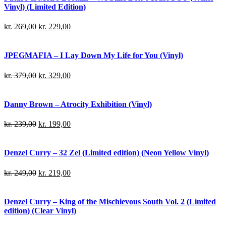
Vinyl) (Limited Edition)
kr.
269,00
kr.
229,00
JPEGMAFIA – I Lay Down My Life for You (Vinyl)
kr.
379,00
kr.
329,00
Danny Brown – Atrocity Exhibition (Vinyl)
kr.
239,00
kr.
199,00
Denzel Curry – 32 Zel (Limited edition) (Neon Yellow Vinyl)
kr.
249,00
kr.
219,00
Denzel Curry – King of the Mischievous South Vol. 2 (Limited
edition) (Clear Vinyl)