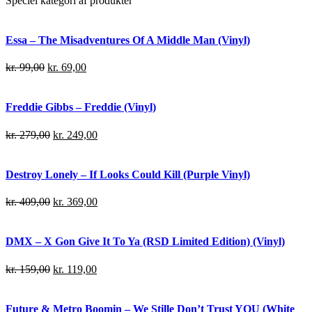
Speciel kategori af produkter
Essa – The Misadventures Of A Middle Man (Vinyl)
kr.
99,00
kr.
69,00
Freddie Gibbs – Freddie (Vinyl)
kr.
279,00
kr.
249,00
Destroy Lonely – If Looks Could Kill (Purple Vinyl)
kr.
409,00
kr.
369,00
DMX – X Gon Give It To Ya (RSD Limited Edition) (Vinyl)
kr.
159,00
kr.
119,00
Future & Metro Boomin – We Stille Don’t Trust YOU (White