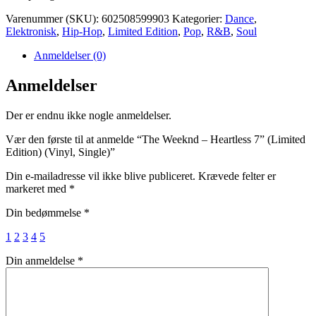
Varenummer (SKU):
602508599903
Kategorier:
Dance
,
Elektronisk
,
Hip-Hop
,
Limited Edition
,
Pop
,
R&B
,
Soul
Anmeldelser (0)
Anmeldelser
Der er endnu ikke nogle anmeldelser.
Vær den første til at anmelde “The Weeknd – Heartless 7” (Limited
Edition) (Vinyl, Single)”
Din e-mailadresse vil ikke blive publiceret.
Krævede felter er
markeret med
*
Din bedømmelse
*
1
2
3
4
5
Din anmeldelse
*