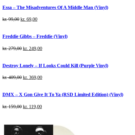
Essa – The Misadventures Of A Middle Man (Vinyl)
kr.
99,00
kr.
69,00
Freddie Gibbs – Freddie (Vinyl)
kr.
279,00
kr.
249,00
Destroy Lonely – If Looks Could Kill (Purple Vinyl)
kr.
409,00
kr.
369,00
DMX – X Gon Give It To Ya (RSD Limited Edition) (Vinyl)
kr.
159,00
kr.
119,00