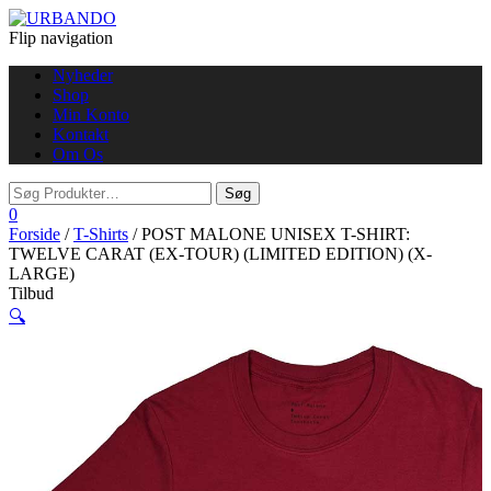
Flip navigation
Nyheder
Shop
Min Konto
Kontakt
Om Os
0
Forside
/
T-Shirts
/ POST MALONE UNISEX T-SHIRT:
TWELVE CARAT (EX-TOUR) (LIMITED EDITION) (X-
LARGE)
Tilbud
🔍