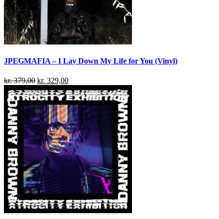
JPEGMAFIA – I Lay Down My Life for You (Vinyl)
kr.
379,00
kr.
329,00