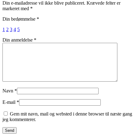
Din e-mailadresse vil ikke blive publiceret.
Krævede felter er
markeret med
*
Din bedømmelse
*
1
2
3
4
5
Din anmeldelse
*
Navn
*
E-mail
*
Gem mit navn, mail og websted i denne browser til næste gang
jeg kommenterer.