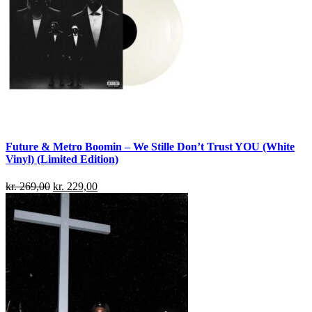
Future & Metro Boomin – We Stille Don’t Trust YOU (White
Vinyl) (Limited Edition)
kr.
269,00
kr.
229,00