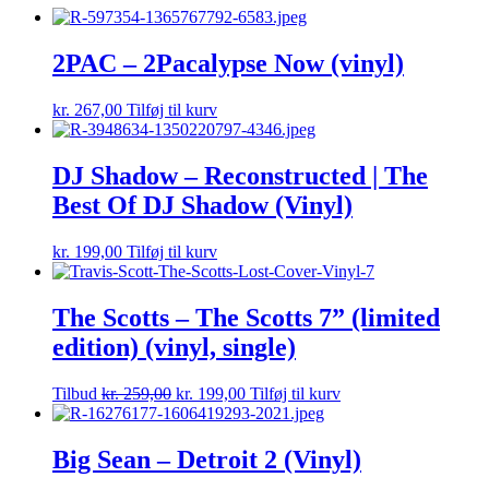
2PAC – 2Pacalypse Now (vinyl)
kr.
267,00
Tilføj til kurv
DJ Shadow – Reconstructed | The
Best Of DJ Shadow (Vinyl)
kr.
199,00
Tilføj til kurv
The Scotts – The Scotts 7” (limited
edition) (vinyl, single)
Tilbud
kr.
259,00
kr.
199,00
Tilføj til kurv
Big Sean – Detroit 2 (Vinyl)