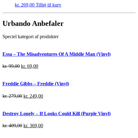
kr.
269,00
Tilføj til kurv
Urbando Anbefaler
Speciel kategori af produkter
Essa – The Misadventures Of A Middle Man (Vinyl)
kr.
99,00
kr.
69,00
Freddie Gibbs – Freddie (Vinyl)
kr.
279,00
kr.
249,00
Destroy Lonely – If Looks Could Kill (Purple Vinyl)
kr.
409,00
kr.
369,00