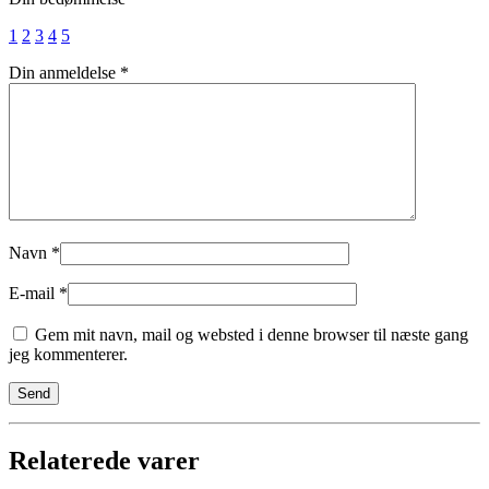
antal
1
2
3
4
5
Din anmeldelse
*
Navn
*
E-mail
*
Gem mit navn, mail og websted i denne browser til næste gang
jeg kommenterer.
Relaterede varer