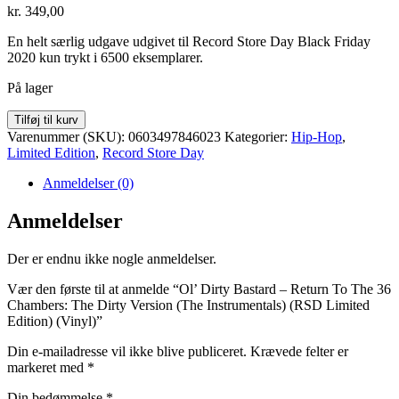
kr.
349,00
En helt særlig udgave udgivet til Record Store Day Black Friday
2020 kun trykt i 6500 eksemplarer.
På lager
Ol'
Tilføj til kurv
Dirty
Varenummer (SKU):
0603497846023
Kategorier:
Hip-Hop
,
Bastard
Limited Edition
,
Record Store Day
-
Return
Anmeldelser (0)
To
The
Anmeldelser
36
Chambers:
Der er endnu ikke nogle anmeldelser.
The
Dirty
Vær den første til at anmelde “Ol’ Dirty Bastard – Return To The 36
Version
Chambers: The Dirty Version (The Instrumentals) (RSD Limited
(The
Edition) (Vinyl)”
Instrumentals)
(RSD
Din e-mailadresse vil ikke blive publiceret.
Krævede felter er
Limited
markeret med
*
Edition)
(Vinyl)
Din bedømmelse
*