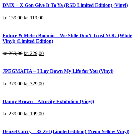
DMX – X Gon Give It To Ya (RSD Limited Edition) (Vinyl)
kr.
159,00
kr.
119,00
Future & Metro Boomin – We Stille Don’t Trust YOU (White
Vinyl) (Limited Edition)
kr.
269,00
kr.
229,00
JPEGMAFIA – I Lay Down My Life for You (Vinyl)
kr.
379,00
kr.
329,00
Danny Brown – Atrocity Exhibition (Vinyl)
kr.
239,00
kr.
199,00
Denzel Curry – 32 Zel (Limited edition) (Neon Yellow Vinyl)