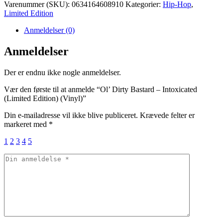
Varenummer (SKU):
0634164608910
Kategorier:
Hip-Hop
,
Limited Edition
Anmeldelser (0)
Anmeldelser
Der er endnu ikke nogle anmeldelser.
Vær den første til at anmelde “Ol’ Dirty Bastard – Intoxicated
(Limited Edition) (Vinyl)”
Din e-mailadresse vil ikke blive publiceret.
Krævede felter er
markeret med
*
1
2
3
4
5