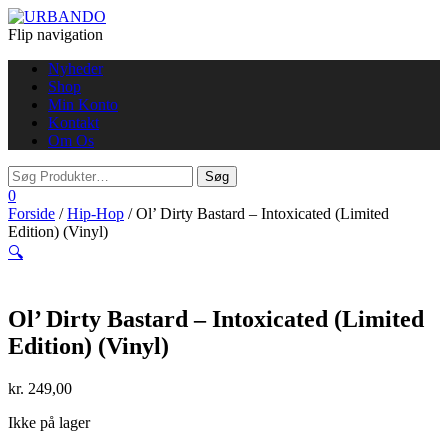
Flip navigation
Nyheder
Shop
Min Konto
Kontakt
Om Os
0
Forside
/
Hip-Hop
/ Ol’ Dirty Bastard – Intoxicated (Limited
Edition) (Vinyl)
🔍
Ol’ Dirty Bastard – Intoxicated (Limited
Edition) (Vinyl)
kr.
249,00
Ikke på lager