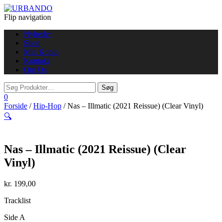
Flip navigation
Nyheder
Shop
Min Konto
Kontakt
Om Os
0
Forside
/
Hip-Hop
/ Nas – Illmatic (2021 Reissue) (Clear Vinyl)
🔍
Nas – Illmatic (2021 Reissue) (Clear
Vinyl)
kr.
199,00
Tracklist
Side A