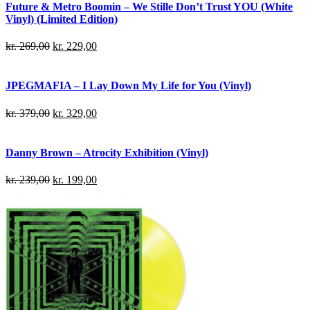
Future & Metro Boomin – We Stille Don’t Trust YOU (White
Vinyl) (Limited Edition)
kr.
269,00
kr.
229,00
JPEGMAFIA – I Lay Down My Life for You (Vinyl)
kr.
379,00
kr.
329,00
Danny Brown – Atrocity Exhibition (Vinyl)
kr.
239,00
kr.
199,00