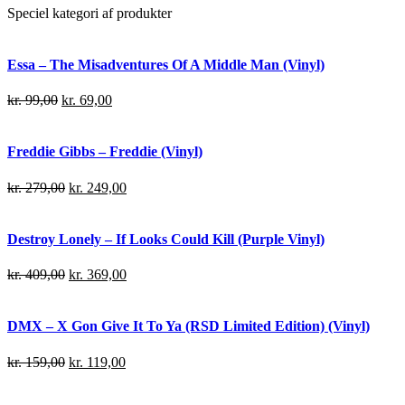
Speciel kategori af produkter
Essa – The Misadventures Of A Middle Man (Vinyl)
kr.
99,00
kr.
69,00
Freddie Gibbs – Freddie (Vinyl)
kr.
279,00
kr.
249,00
Destroy Lonely – If Looks Could Kill (Purple Vinyl)
kr.
409,00
kr.
369,00
DMX – X Gon Give It To Ya (RSD Limited Edition) (Vinyl)
kr.
159,00
kr.
119,00