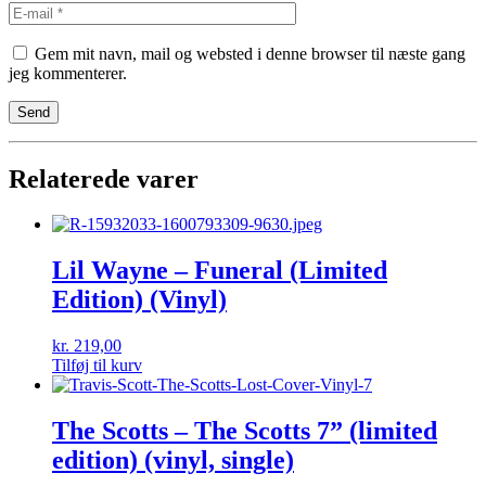
Gem mit navn, mail og websted i denne browser til næste gang
jeg kommenterer.
Relaterede varer
Lil Wayne – Funeral (Limited
Edition) (Vinyl)
kr.
219,00
Tilføj til kurv
The Scotts – The Scotts 7” (limited
edition) (vinyl, single)