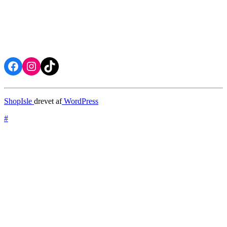
Facebook
Instagram
TikTok
ShopIsle
drevet af
WordPress
#