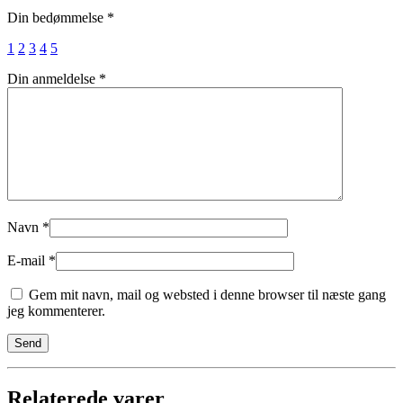
Din bedømmelse
*
1
2
3
4
5
Din anmeldelse
*
Navn
*
E-mail
*
Gem mit navn, mail og websted i denne browser til næste gang
jeg kommenterer.
Relaterede varer