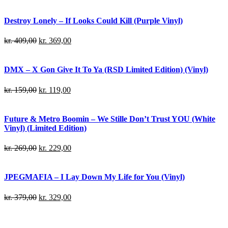
Destroy Lonely – If Looks Could Kill (Purple Vinyl)
kr.
409,00
kr.
369,00
DMX – X Gon Give It To Ya (RSD Limited Edition) (Vinyl)
kr.
159,00
kr.
119,00
Future & Metro Boomin – We Stille Don’t Trust YOU (White
Vinyl) (Limited Edition)
kr.
269,00
kr.
229,00
JPEGMAFIA – I Lay Down My Life for You (Vinyl)
kr.
379,00
kr.
329,00
Danny Brown – Atrocity Exhibition (Vinyl)