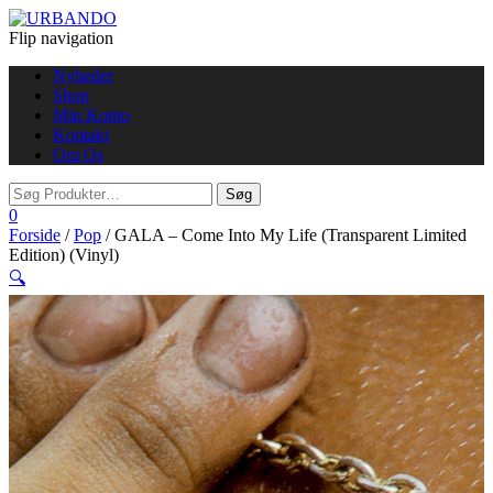
Flip navigation
Nyheder
Shop
Min Konto
Kontakt
Om Os
0
Forside
/
Pop
/ GALA – Come Into My Life (Transparent Limited
Edition) (Vinyl)
🔍