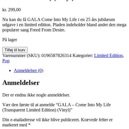
kr.
299,00
Nu kan du få GALA Come Into My Life i en 25 års jubilæum
udgave i en limited edition. Pladen indeholder bland andet den mega
populære sang Freed From Desire.
På lager
GALA
Tilføj til kurv
-
Varenummer (SKU):
0196587826314
Kategorier:
Limited Edition
,
Come
Pop
Into
My
Anmeldelser (0)
Life
(Transparent
Anmeldelser
Limited
Edition)
Der er endnu ikke nogle anmeldelser.
(Vinyl)
antal
Vær den første til at anmelde “GALA – Come Into My Life
(Transparent Limited Edition) (Vinyl)”
Din e-mailadresse vil ikke blive publiceret.
Krævede felter er
markeret med
*