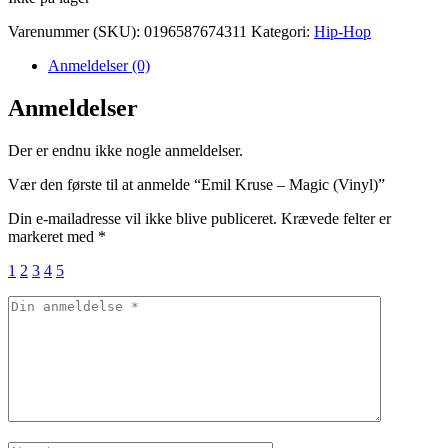
Varenummer (SKU):
0196587674311
Kategori:
Hip-Hop
Anmeldelser (0)
Anmeldelser
Der er endnu ikke nogle anmeldelser.
Vær den første til at anmelde “Emil Kruse – Magic (Vinyl)”
Din e-mailadresse vil ikke blive publiceret.
Krævede felter er
markeret med
*
1
2
3
4
5