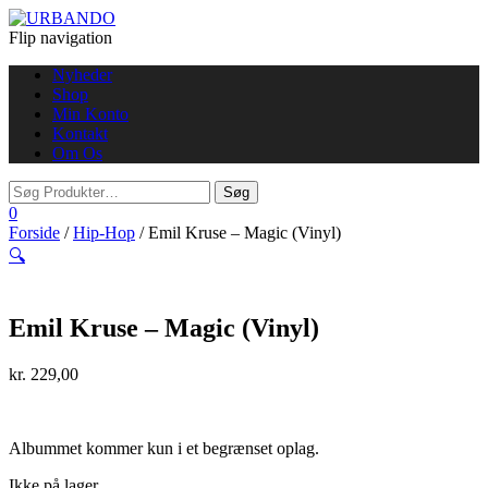
Flip navigation
Nyheder
Shop
Min Konto
Kontakt
Om Os
0
Forside
/
Hip-Hop
/ Emil Kruse – Magic (Vinyl)
🔍
Emil Kruse – Magic (Vinyl)
kr.
229,00
Albummet kommer kun i et begrænset oplag.
Ikke på lager