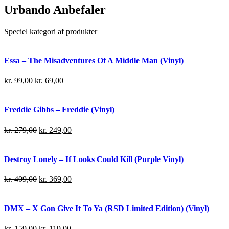
Urbando Anbefaler
Speciel kategori af produkter
Essa – The Misadventures Of A Middle Man (Vinyl)
kr.
99,00
kr.
69,00
Freddie Gibbs – Freddie (Vinyl)
kr.
279,00
kr.
249,00
Destroy Lonely – If Looks Could Kill (Purple Vinyl)
kr.
409,00
kr.
369,00
DMX – X Gon Give It To Ya (RSD Limited Edition) (Vinyl)
kr.
159,00
kr.
119,00