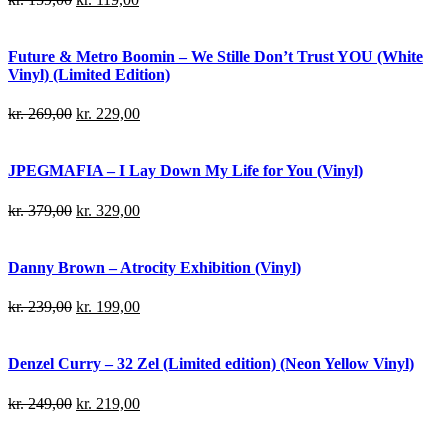
Future & Metro Boomin – We Stille Don’t Trust YOU (White
Vinyl) (Limited Edition)
kr.
269,00
kr.
229,00
JPEGMAFIA – I Lay Down My Life for You (Vinyl)
kr.
379,00
kr.
329,00
Danny Brown – Atrocity Exhibition (Vinyl)
kr.
239,00
kr.
199,00
Denzel Curry – 32 Zel (Limited edition) (Neon Yellow Vinyl)
kr.
249,00
kr.
219,00