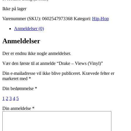
Ikke på lager
Varenummer (SKU):
0602547973368
Kategori:
Hip-Hop
Anmeldelser (0)
Anmeldelser
Der er endnu ikke nogle anmeldelser.
Vær den første til at anmelde “Drake – Views (Vinyl)”
Din e-mailadresse vil ikke blive publiceret.
Krævede felter er
markeret med
*
Din bedømmelse
*
1
2
3
4
5
Din anmeldelse
*