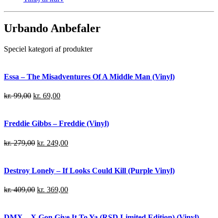
Urbando Anbefaler
Speciel kategori af produkter
Essa – The Misadventures Of A Middle Man (Vinyl)
kr.
99,00
kr.
69,00
Freddie Gibbs – Freddie (Vinyl)
kr.
279,00
kr.
249,00
Destroy Lonely – If Looks Could Kill (Purple Vinyl)
kr.
409,00
kr.
369,00
DMX – X Gon Give It To Ya (RSD Limited Edition) (Vinyl)