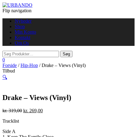
Flip navigation
Nyheder
Shop
Min Konto
Kontakt
Om Os
0
Forside
/
Hip-Hop
/ Drake – Views (Vinyl)
Tilbud
🔍
Drake – Views (Vinyl)
kr.
319,00
kr.
269,00
Tracklist
Side A
1. Keep The Family Close