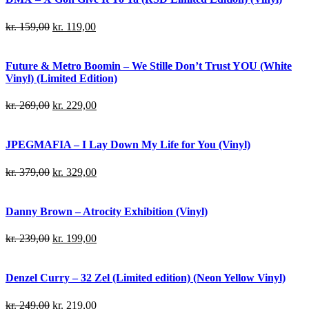
kr.
159,00
kr.
119,00
Future & Metro Boomin – We Stille Don’t Trust YOU (White
Vinyl) (Limited Edition)
kr.
269,00
kr.
229,00
JPEGMAFIA – I Lay Down My Life for You (Vinyl)
kr.
379,00
kr.
329,00
Danny Brown – Atrocity Exhibition (Vinyl)
kr.
239,00
kr.
199,00
Denzel Curry – 32 Zel (Limited edition) (Neon Yellow Vinyl)
kr.
249,00
kr.
219,00