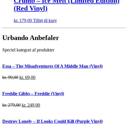
Crumb – Ice Melt (Limited Edition)
(Red Vinyl)
kr.
179,00
Tilføj til kurv
Urbando Anbefaler
Speciel kategori af produkter
Essa – The Misadventures Of A Middle Man (Vinyl)
kr.
99,00
kr.
69,00
Freddie Gibbs – Freddie (Vinyl)
kr.
279,00
kr.
249,00
Destroy Lonely – If Looks Could Kill (Purple Vinyl)