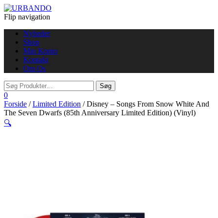
Flip navigation
Nyheder
Shop
Min Konto
Kontakt
Om Os
0
Forside
/
Limited Edition
/ Disney – Songs From Snow White And
The Seven Dwarfs (85th Anniversary Limited Edition) (Vinyl)
🔍