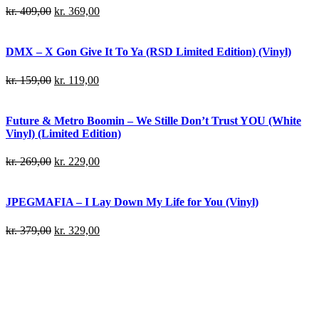
kr.
409,00
kr.
369,00
DMX – X Gon Give It To Ya (RSD Limited Edition) (Vinyl)
kr.
159,00
kr.
119,00
Future & Metro Boomin – We Stille Don’t Trust YOU (White
Vinyl) (Limited Edition)
kr.
269,00
kr.
229,00
JPEGMAFIA – I Lay Down My Life for You (Vinyl)
kr.
379,00
kr.
329,00
Danny Brown – Atrocity Exhibition (Vinyl)
kr.
239,00
kr.
199,00