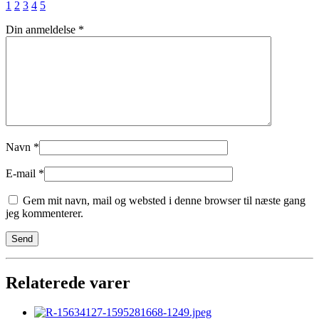
1
2
3
4
5
Din anmeldelse
*
Navn
*
E-mail
*
Gem mit navn, mail og websted i denne browser til næste gang
jeg kommenterer.
Relaterede varer