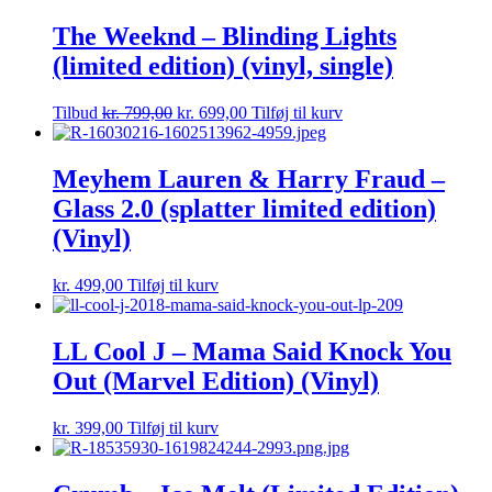
The Weeknd – Blinding Lights
(limited edition) (vinyl, single)
Tilbud
kr.
799,00
kr.
699,00
Tilføj til kurv
Meyhem Lauren & Harry Fraud –
Glass 2.0 (splatter limited edition)
(Vinyl)
kr.
499,00
Tilføj til kurv
LL Cool J – Mama Said Knock You
Out (Marvel Edition) (Vinyl)
kr.
399,00
Tilføj til kurv