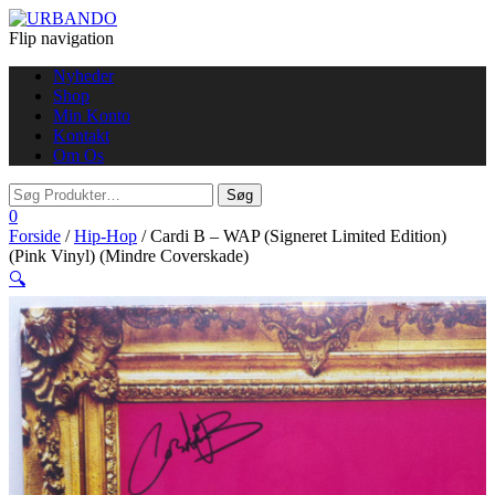
Flip navigation
Nyheder
Shop
Min Konto
Kontakt
Om Os
0
Forside
/
Hip-Hop
/ Cardi B – WAP (Signeret Limited Edition)
(Pink Vinyl) (Mindre Coverskade)
🔍