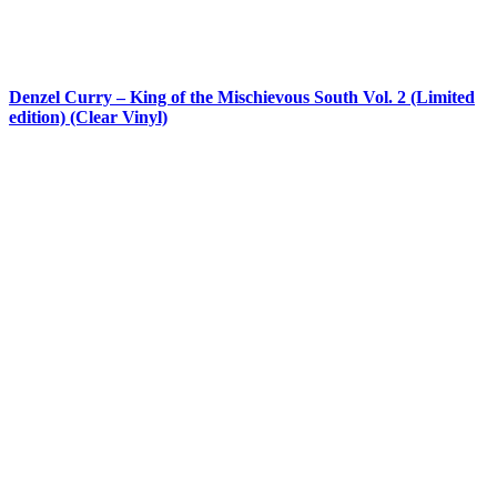
Denzel Curry – King of the Mischievous South Vol. 2 (Limited
edition) (Clear Vinyl)
kr.
279,00
kr.
219,00