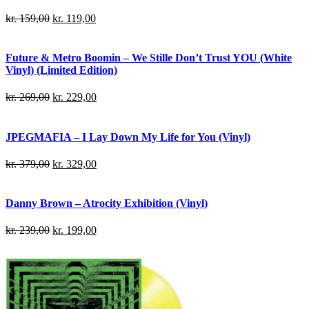
kr.
159,00
kr.
119,00
Future & Metro Boomin – We Stille Don’t Trust YOU (White
Vinyl) (Limited Edition)
kr.
269,00
kr.
229,00
JPEGMAFIA – I Lay Down My Life for You (Vinyl)
kr.
379,00
kr.
329,00
Danny Brown – Atrocity Exhibition (Vinyl)
kr.
239,00
kr.
199,00