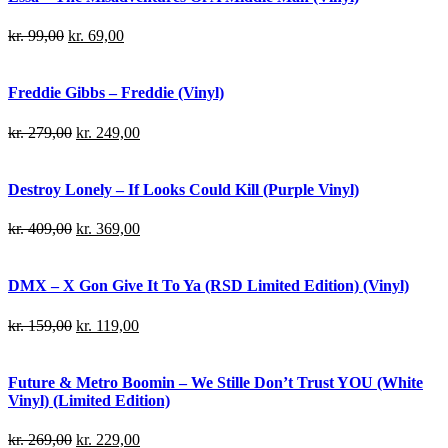
kr.
99,00
kr.
69,00
Freddie Gibbs – Freddie (Vinyl)
kr.
279,00
kr.
249,00
Destroy Lonely – If Looks Could Kill (Purple Vinyl)
kr.
409,00
kr.
369,00
DMX – X Gon Give It To Ya (RSD Limited Edition) (Vinyl)
kr.
159,00
kr.
119,00
Future & Metro Boomin – We Stille Don’t Trust YOU (White
Vinyl) (Limited Edition)
kr.
269,00
kr.
229,00