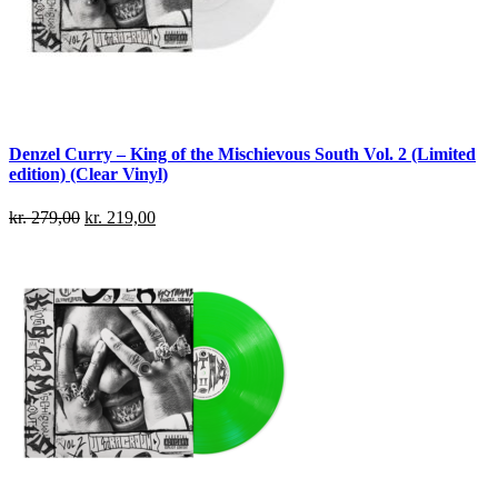
Denzel Curry – King of the Mischievous South Vol. 2 (Limited
edition) (Clear Vinyl)
kr.
279,00
kr.
219,00