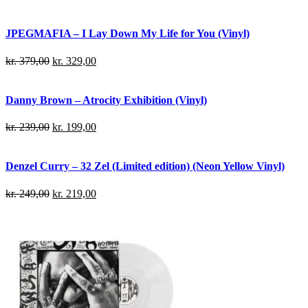
JPEGMAFIA – I Lay Down My Life for You (Vinyl)
kr.
379,00
kr.
329,00
Danny Brown – Atrocity Exhibition (Vinyl)
kr.
239,00
kr.
199,00
Denzel Curry – 32 Zel (Limited edition) (Neon Yellow Vinyl)
kr.
249,00
kr.
219,00