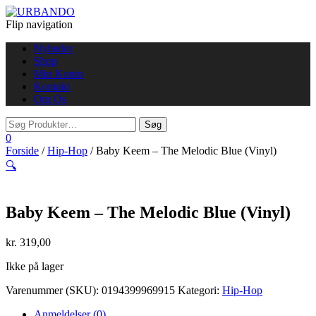
Flip navigation
Nyheder
Shop
Min Konto
Kontakt
Om Os
0
Forside
/
Hip-Hop
/ Baby Keem – The Melodic Blue (Vinyl)
🔍
Baby Keem – The Melodic Blue (Vinyl)
kr.
319,00
Ikke på lager
Varenummer (SKU):
0194399969915
Kategori:
Hip-Hop
Anmeldelser (0)