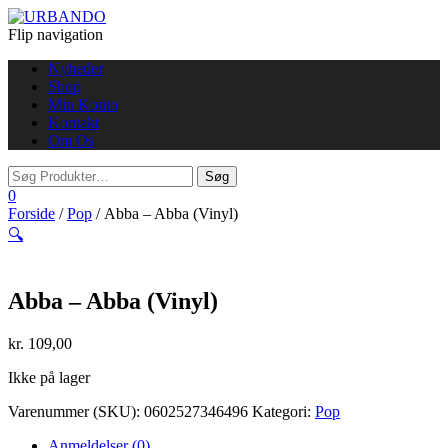
Flip navigation
Nyheder
Shop
Min Konto
Kontakt
Om Os
0
Forside
/
Pop
/ Abba – Abba (Vinyl)
🔍
Abba – Abba (Vinyl)
kr.
109,00
Ikke på lager
Varenummer (SKU):
0602527346496
Kategori:
Pop
Anmeldelser (0)