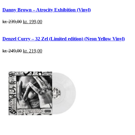
Danny Brown – Atrocity Exhibition (Vinyl)
kr.
239,00
kr.
199,00
Denzel Curry – 32 Zel (Limited edition) (Neon Yellow Vinyl)
kr.
249,00
kr.
219,00