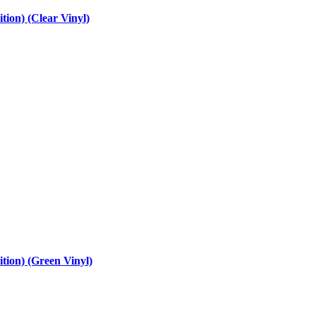
tion) (Clear Vinyl)
ition) (Green Vinyl)