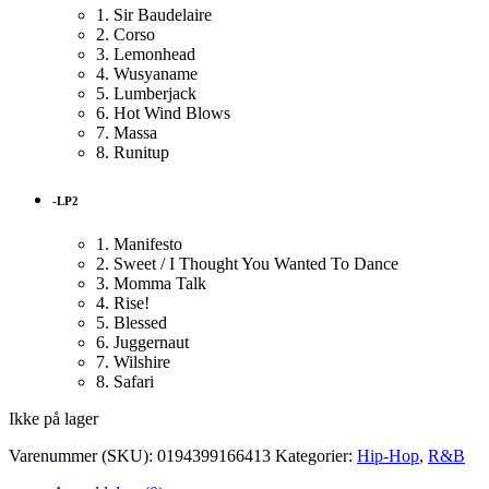
1. Sir Baudelaire
2. Corso
3. Lemonhead
4. Wusyaname
5. Lumberjack
6. Hot Wind Blows
7. Massa
8. Runitup
-LP2
1. Manifesto
2. Sweet / I Thought You Wanted To Dance
3. Momma Talk
4. Rise!
5. Blessed
6. Juggernaut
7. Wilshire
8. Safari
Ikke på lager
Varenummer (SKU):
0194399166413
Kategorier:
Hip-Hop
,
R&B