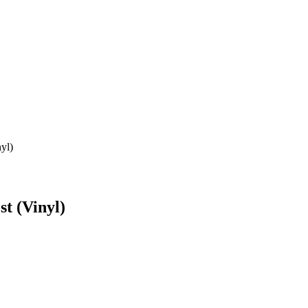
yl)
st (Vinyl)