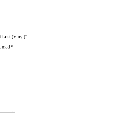
t Lost (Vinyl)”
et med
*