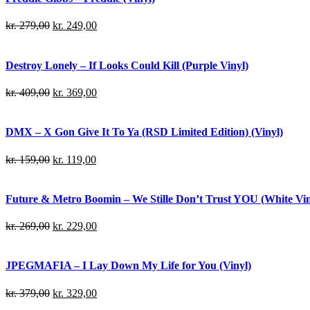
kr.
279,00
kr.
249,00
Destroy Lonely – If Looks Could Kill (Purple Vinyl)
kr.
409,00
kr.
369,00
DMX – X Gon Give It To Ya (RSD Limited Edition) (Vinyl)
kr.
159,00
kr.
119,00
Future & Metro Boomin – We Stille Don’t Trust YOU (White Viny
kr.
269,00
kr.
229,00
JPEGMAFIA – I Lay Down My Life for You (Vinyl)
kr.
379,00
kr.
329,00