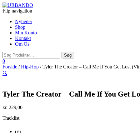
Flip navigation
Nyheder
Shop
Min Konto
Kontakt
Om Os
0
Forside
/
Hip-Hop
/ Tyler The Creator – Call Me If You Get Lost (Vin
🔍
Tyler The Creator – Call Me If You Get Lo
kr.
229,00
Tracklist
LP1