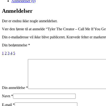
Anmeldelser (0)
Anmeldelser
Der er endnu ikke nogle anmeldelser.
Vær den første til at anmelde “Tyler The Creator – Call Me If You Ge
Din e-mailadresse vil ikke blive publiceret.
Krævede felter er marker
Din bedømmelse
*
1
2
3
4
5
Din anmeldelse
*
Navn
*
E-mail
*