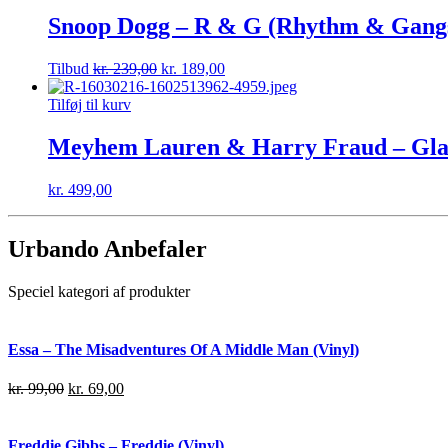
Snoop Dogg – R & G (Rhythm & Gangst
Tilbud
kr.
239,00
kr.
189,00
Tilføj til kurv
Meyhem Lauren & Harry Fraud – Glass 2
kr.
499,00
Urbando Anbefaler
Speciel kategori af produkter
Essa – The Misadventures Of A Middle Man (Vinyl)
kr.
99,00
kr.
69,00
Freddie Gibbs – Freddie (Vinyl)