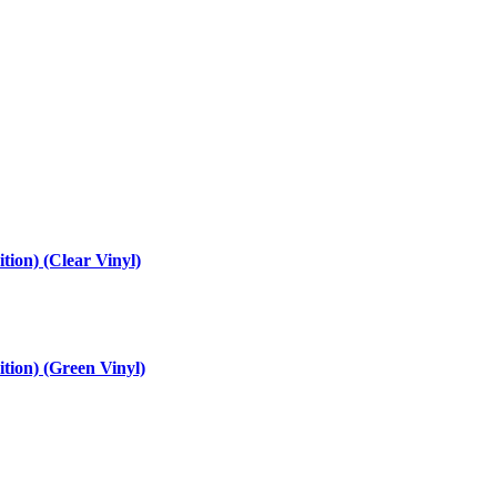
tion) (Clear Vinyl)
ition) (Green Vinyl)