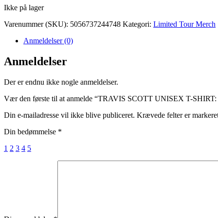
Ikke på lager
Varenummer (SKU):
5056737244748
Kategori:
Limited Tour Merch
Anmeldelser (0)
Anmeldelser
Der er endnu ikke nogle anmeldelser.
Vær den første til at anmelde “TRAVIS SCOTT UNISEX T-SHI
Din e-mailadresse vil ikke blive publiceret.
Krævede felter er marker
Din bedømmelse
*
1
2
3
4
5