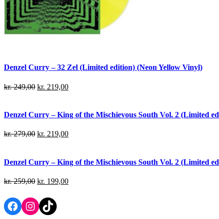
Denzel Curry – 32 Zel (Limited edition) (Neon Yellow Vinyl)
kr.
249,00
kr.
219,00
Denzel Curry – King of the Mischievous South Vol. 2 (Limited edi
kr.
279,00
kr.
219,00
Denzel Curry – King of the Mischievous South Vol. 2 (Limited ed
kr.
259,00
kr.
199,00
Facebook
Instagram
TikTok