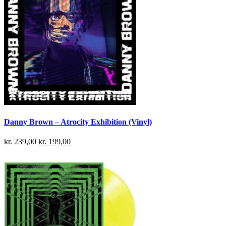
Danny Brown – Atrocity Exhibition (Vinyl)
kr.
239,00
kr.
199,00