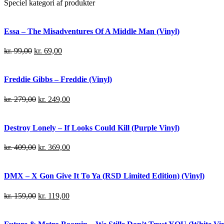
Speciel kategori af produkter
Essa – The Misadventures Of A Middle Man (Vinyl)
kr.
99,00
kr.
69,00
Freddie Gibbs – Freddie (Vinyl)
kr.
279,00
kr.
249,00
Destroy Lonely – If Looks Could Kill (Purple Vinyl)
kr.
409,00
kr.
369,00
DMX – X Gon Give It To Ya (RSD Limited Edition) (Vinyl)
kr.
159,00
kr.
119,00