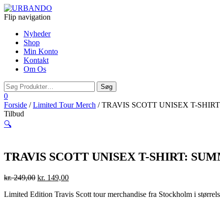
Flip navigation
Nyheder
Shop
Min Konto
Kontakt
Om Os
0
Forside
/
Limited Tour Merch
/ TRAVIS SCOTT UNISEX T-SHIRT:
Tilbud
🔍
TRAVIS SCOTT UNISEX T-SHIRT: SUMM
kr.
249,00
kr.
149,00
Limited Edition Travis Scott tour merchandise fra Stockholm i størrel