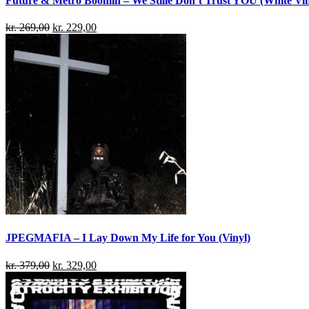
Future & Metro Boomin – We Stille Don’t Trust YOU (White Viny
kr.
269,00
kr.
229,00
JPEGMAFIA – I Lay Down My Life for You (Vinyl)
kr.
379,00
kr.
329,00