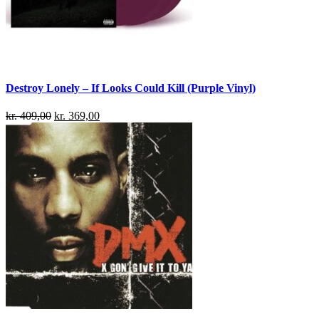
Destroy Lonely – If Looks Could Kill (Purple Vinyl)
kr.
409,00
kr.
369,00