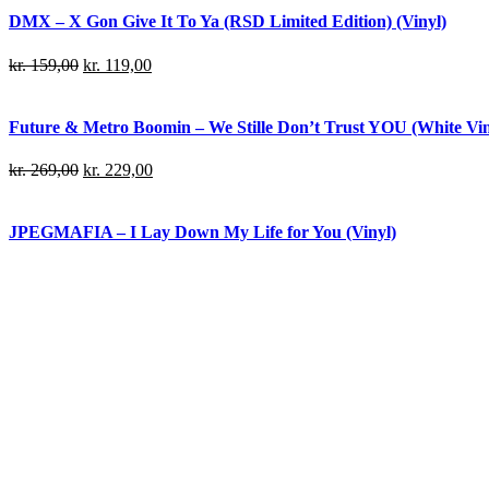
DMX – X Gon Give It To Ya (RSD Limited Edition) (Vinyl)
kr.
159,00
kr.
119,00
Future & Metro Boomin – We Stille Don’t Trust YOU (White Viny
kr.
269,00
kr.
229,00
JPEGMAFIA – I Lay Down My Life for You (Vinyl)
kr.
379,00
kr.
329,00
Danny Brown – Atrocity Exhibition (Vinyl)
kr.
239,00
kr.
199,00
Denzel Curry – 32 Zel (Limited edition) (Neon Yellow Vinyl)
kr.
249,00
kr.
219,00