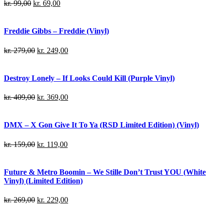
kr.
99,00
kr.
69,00
Freddie Gibbs – Freddie (Vinyl)
kr.
279,00
kr.
249,00
Destroy Lonely – If Looks Could Kill (Purple Vinyl)
kr.
409,00
kr.
369,00
DMX – X Gon Give It To Ya (RSD Limited Edition) (Vinyl)
kr.
159,00
kr.
119,00
Future & Metro Boomin – We Stille Don’t Trust YOU (White
Vinyl) (Limited Edition)
kr.
269,00
kr.
229,00