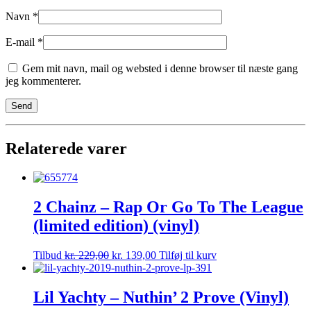
Navn
*
E-mail
*
Gem mit navn, mail og websted i denne browser til næste gang
jeg kommenterer.
Relaterede varer
2 Chainz – Rap Or Go To The League
(limited edition) (vinyl)
Tilbud
kr.
229,00
kr.
139,00
Tilføj til kurv
Lil Yachty – Nuthin’ 2 Prove (Vinyl)