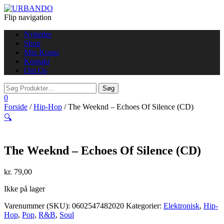
Flip navigation
Nyheder
Shop
Min Konto
Kontakt
Om Os
0
Forside
/
Hip-Hop
/ The Weeknd – Echoes Of Silence (CD)
🔍
The Weeknd – Echoes Of Silence (CD)
kr.
79,00
Ikke på lager
Varenummer (SKU):
0602547482020
Kategorier:
Elektronisk
,
Hip-
Hop
,
Pop
,
R&B
,
Soul