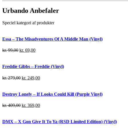
Urbando Anbefaler
Speciel kategori af produkter
Essa – The Misadventures Of A Middle Man (Vinyl)
kr.
99,00
kr.
69,00
Freddie Gibbs – Freddie (Vinyl)
kr.
279,00
kr.
249,00
Destroy Lonely – If Looks Could Kill (Purple Vinyl)
kr.
409,00
kr.
369,00
DMX – X Gon Give It To Ya (RSD Limited Edition) (Vinyl)