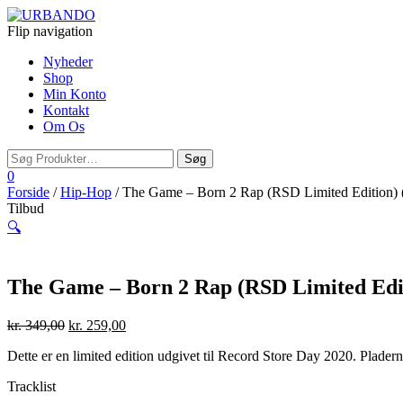
Flip navigation
Nyheder
Shop
Min Konto
Kontakt
Om Os
0
Forside
/
Hip-Hop
/ The Game – Born 2 Rap (RSD Limited Edition) 
Tilbud
🔍
The Game – Born 2 Rap (RSD Limited Edit
kr.
349,00
kr.
259,00
Dette er en limited edition udgivet til Record Store Day 2020. Plader
Tracklist