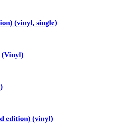
on) (vinyl, single)
 (Vinyl)
)
 edition) (vinyl)