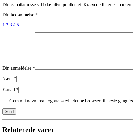
Din e-mailadresse vil ikke blive publiceret.
Krævede felter er marker
Din bedømmelse
*
1
2
3
4
5
Din anmeldelse
*
Navn
*
E-mail
*
Gem mit navn, mail og websted i denne browser til næste gang j
Relaterede varer