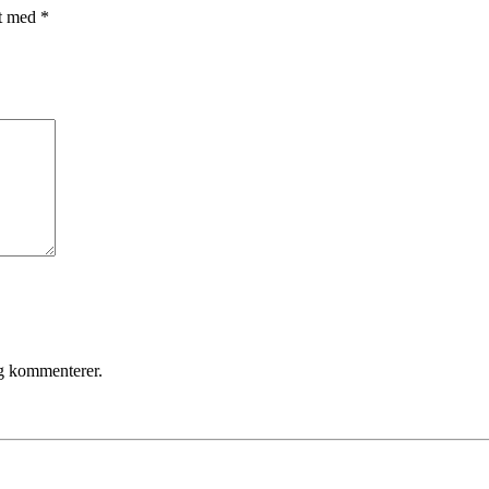
et med
*
eg kommenterer.