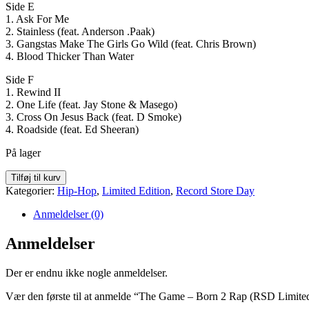
Side E
1. Ask For Me
2. Stainless (feat. Anderson .Paak)
3. Gangstas Make The Girls Go Wild (feat. Chris Brown)
4. Blood Thicker Than Water
Side F
1. Rewind II
2. One Life (feat. Jay Stone & Masego)
3. Cross On Jesus Back (feat. D Smoke)
4. Roadside (feat. Ed Sheeran)
På lager
The
Tilføj til kurv
Game
Kategorier:
Hip-Hop
,
Limited Edition
,
Record Store Day
-
Born
Anmeldelser (0)
2
Rap
Anmeldelser
(RSD
Limited
Der er endnu ikke nogle anmeldelser.
Edition)
(Vinyl)
Vær den første til at anmelde “The Game – Born 2 Rap (RSD Limited
antal