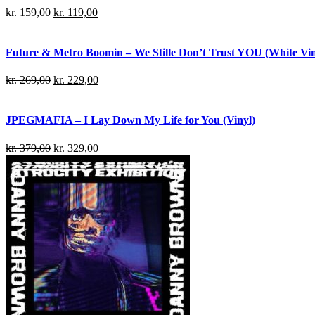
kr.
159,00
kr.
119,00
Future & Metro Boomin – We Stille Don’t Trust YOU (White Viny
kr.
269,00
kr.
229,00
JPEGMAFIA – I Lay Down My Life for You (Vinyl)
kr.
379,00
kr.
329,00