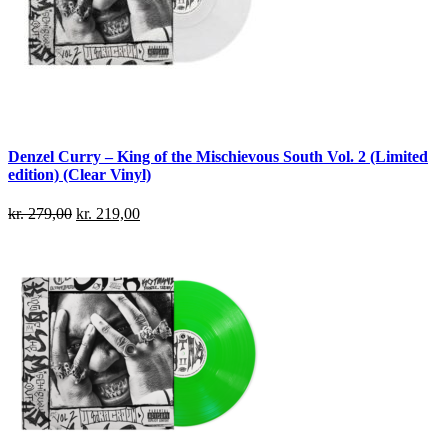
Denzel Curry – King of the Mischievous South Vol. 2 (Limited
edition) (Clear Vinyl)
kr.
279,00
kr.
219,00