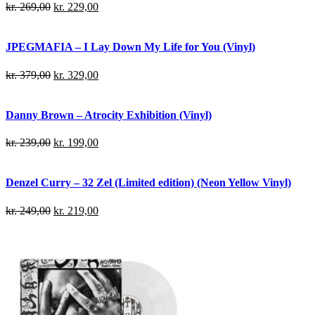
kr.
269,00
kr.
229,00
JPEGMAFIA – I Lay Down My Life for You (Vinyl)
kr.
379,00
kr.
329,00
Danny Brown – Atrocity Exhibition (Vinyl)
kr.
239,00
kr.
199,00
Denzel Curry – 32 Zel (Limited edition) (Neon Yellow Vinyl)
kr.
249,00
kr.
219,00