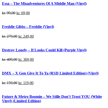
Essa – The Misadventures Of A Middle Man (Vinyl)
kr.
99,00
kr.
69,00
Freddie Gibbs – Freddie (Vinyl)
kr.
279,00
kr.
249,00
Destroy Lonely – If Looks Could Kill (Purple Vinyl)
kr.
409,00
kr.
369,00
DMX – X Gon Give It To Ya (RSD Limited Edition) (Vinyl)
kr.
159,00
kr.
119,00
Future & Metro Boomin – We Stille Don’t Trust YOU (White
Vinyl) (Limited Edition)