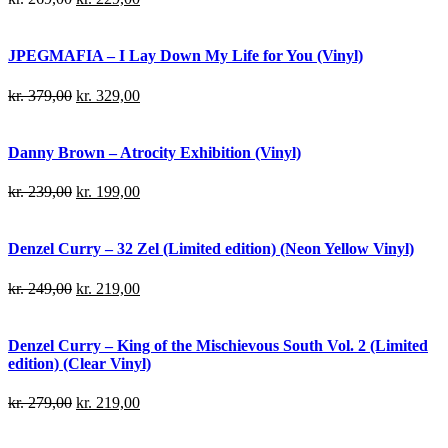
JPEGMAFIA – I Lay Down My Life for You (Vinyl)
kr.
379,00
kr.
329,00
Danny Brown – Atrocity Exhibition (Vinyl)
kr.
239,00
kr.
199,00
Denzel Curry – 32 Zel (Limited edition) (Neon Yellow Vinyl)
kr.
249,00
kr.
219,00
Denzel Curry – King of the Mischievous South Vol. 2 (Limited
edition) (Clear Vinyl)
kr.
279,00
kr.
219,00