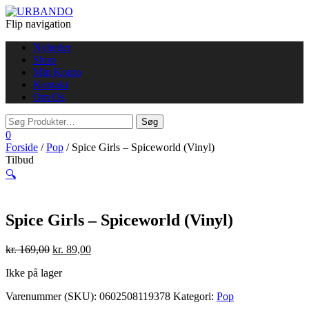
Flip navigation
Nyheder
Shop
Min Konto
Kontakt
Om Os
0
Forside
/
Pop
/ Spice Girls – Spiceworld (Vinyl)
Tilbud
🔍
Spice Girls – Spiceworld (Vinyl)
kr.
169,00
kr.
89,00
Ikke på lager
Varenummer (SKU):
0602508119378
Kategori:
Pop