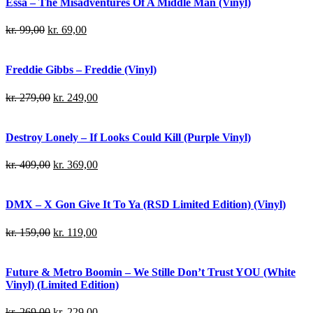
Essa – The Misadventures Of A Middle Man (Vinyl)
kr.
99,00
kr.
69,00
Freddie Gibbs – Freddie (Vinyl)
kr.
279,00
kr.
249,00
Destroy Lonely – If Looks Could Kill (Purple Vinyl)
kr.
409,00
kr.
369,00
DMX – X Gon Give It To Ya (RSD Limited Edition) (Vinyl)
kr.
159,00
kr.
119,00
Future & Metro Boomin – We Stille Don’t Trust YOU (White
Vinyl) (Limited Edition)
kr.
269,00
kr.
229,00