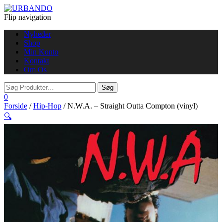
Flip navigation
Nyheder
Shop
Min Konto
Kontakt
Om Os
0
Forside
/
Hip-Hop
/ N.W.A. – Straight Outta Compton (vinyl)
🔍