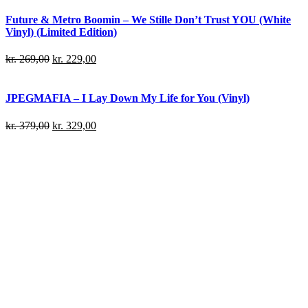
Future & Metro Boomin – We Stille Don’t Trust YOU (White
Vinyl) (Limited Edition)
kr.
269,00
kr.
229,00
JPEGMAFIA – I Lay Down My Life for You (Vinyl)
kr.
379,00
kr.
329,00
Danny Brown – Atrocity Exhibition (Vinyl)
kr.
239,00
kr.
199,00
Denzel Curry – 32 Zel (Limited edition) (Neon Yellow Vinyl)
kr.
249,00
kr.
219,00
Denzel Curry – King of the Mischievous South Vol. 2 (Limited