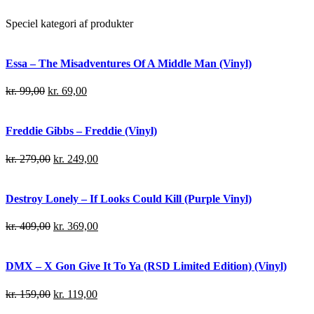
Speciel kategori af produkter
Essa – The Misadventures Of A Middle Man (Vinyl)
kr.
99,00
kr.
69,00
Freddie Gibbs – Freddie (Vinyl)
kr.
279,00
kr.
249,00
Destroy Lonely – If Looks Could Kill (Purple Vinyl)
kr.
409,00
kr.
369,00
DMX – X Gon Give It To Ya (RSD Limited Edition) (Vinyl)
kr.
159,00
kr.
119,00