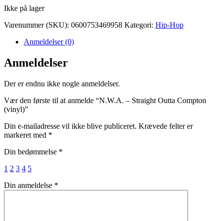
Ikke på lager
Varenummer (SKU):
0600753469958
Kategori:
Hip-Hop
Anmeldelser (0)
Anmeldelser
Der er endnu ikke nogle anmeldelser.
Vær den første til at anmelde “N.W.A. – Straight Outta Compton
(vinyl)”
Din e-mailadresse vil ikke blive publiceret.
Krævede felter er
markeret med
*
Din bedømmelse
*
1
2
3
4
5
Din anmeldelse
*