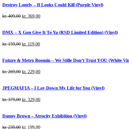
Destroy Lonely – If Looks Could Kill (Purple Vinyl)
kr.
409,00
kr.
369,00
DMX – X Gon Give It To Ya (RSD Limited Edition) (Vinyl)
kr.
159,00
kr.
119,00
Future & Metro Boomin – We Stille Don’t Trust YOU (White Viny
kr.
269,00
kr.
229,00
JPEGMAFIA – I Lay Down My Life for You (Vinyl)
kr.
379,00
kr.
329,00
Danny Brown – Atrocity Exhibition (Vinyl)
kr.
239,00
kr.
199,00