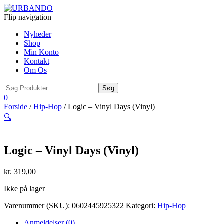
Flip navigation
Nyheder
Shop
Min Konto
Kontakt
Om Os
0
Forside
/
Hip-Hop
/ Logic – Vinyl Days (Vinyl)
🔍
Logic – Vinyl Days (Vinyl)
kr.
319,00
Ikke på lager
Varenummer (SKU):
0602445925322
Kategori:
Hip-Hop
Anmeldelser (0)