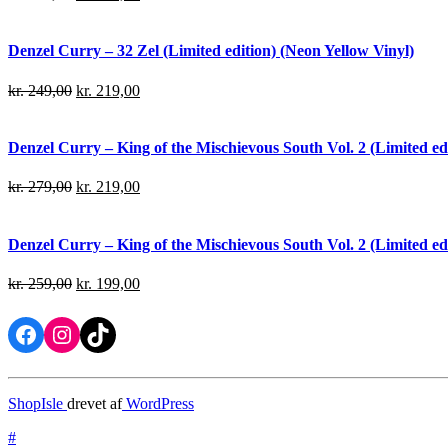
Denzel Curry – 32 Zel (Limited edition) (Neon Yellow Vinyl)
kr.
249,00
kr.
219,00
Denzel Curry – King of the Mischievous South Vol. 2 (Limited edi
kr.
279,00
kr.
219,00
Denzel Curry – King of the Mischievous South Vol. 2 (Limited ed
kr.
259,00
kr.
199,00
Facebook
Instagram
TikTok
ShopIsle
drevet af
WordPress
#