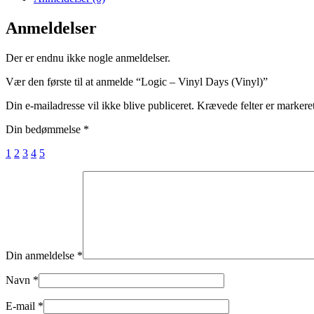
Anmeldelser
Der er endnu ikke nogle anmeldelser.
Vær den første til at anmelde “Logic – Vinyl Days (Vinyl)”
Din e-mailadresse vil ikke blive publiceret.
Krævede felter er marker
Din bedømmelse
*
1
2
3
4
5
Din anmeldelse
*
Navn
*
E-mail
*