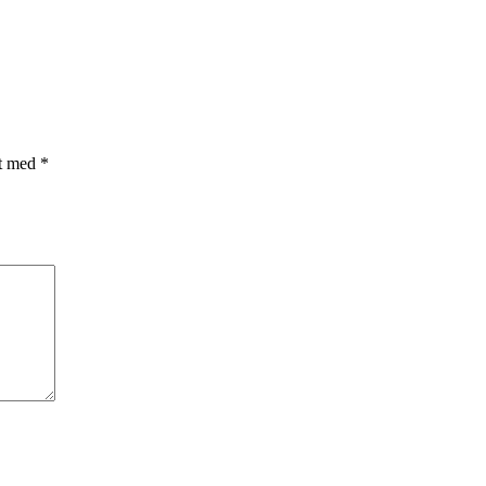
et med
*